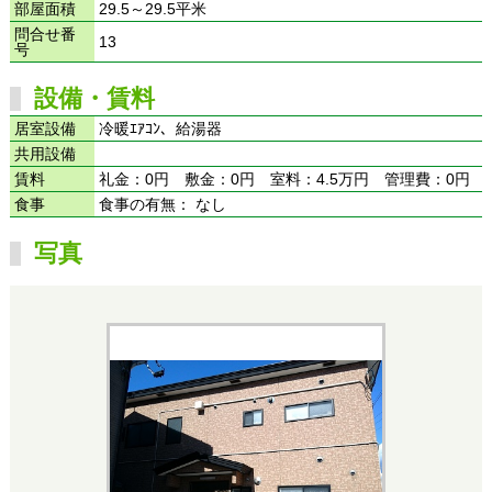
部屋面積
29.5～29.5平米
問合せ番
13
号
設備・賃料
居室設備
冷暖ｴｱｺﾝ、給湯器
共用設備
賃料
礼金：0円 敷金：0円 室料：4.5万円 管理費：0円
食事
食事の有無： なし
写真