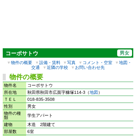
男女
コーポサトウ
▼
物件の概要
▼
設備・賃料
▼
写真
▼
コメント・空室
▼
地図・
交通
▼
近隣の学校
▼
お問い合わせ先
物件の概要
物件名
コーポサトウ
所在地
秋田県秋田市広面字糠塚114-3（
地図
）
ＴＥＬ
018-835-3508
性別
男女
物件の種
学生アパート
類
建物
木造 2階建て
部屋数
6室