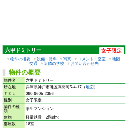
六甲ドミトリー
女子限定
▼
物件の概要
▼
設備・賃料
▼
写真
▼
コメント・空室
▼
地図・
交通
▼
近隣の学校
▼
お問い合わせ先
物件の概要
物件名
六甲ドミトリー
所在地
兵庫県神戸市灘区高羽町5-4-17（
地図
）
ＴＥＬ
080-9605-2356
性別
女子限定
物件の種
学生マンション
類
建物
軽量鉄骨 2階建て
部屋数
18室