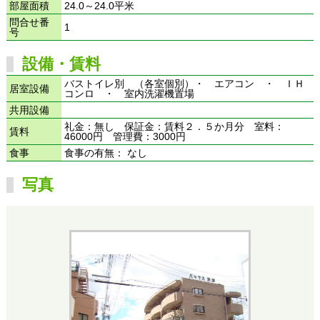
部屋面積
24.0～24.0平米
問合せ番
1
号
設備・賃料
バストイレ別 （各室個別）・ エアコン ・ ＩＨ
居室設備
コンロ ・ 室内洗濯機置場
共用設備
礼金：無し 保証金：賃料２．５か月分 室料：
賃料
46000円 管理費：3000円
食事
食事の有無： なし
写真