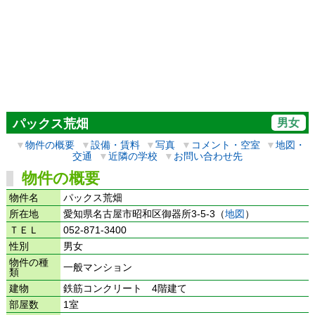
男女
パックス荒畑
▼
物件の概要
▼
設備・賃料
▼
写真
▼
コメント・空室
▼
地図・
交通
▼
近隣の学校
▼
お問い合わせ先
物件の概要
物件名
パックス荒畑
所在地
愛知県名古屋市昭和区御器所3-5-3（
地図
）
ＴＥＬ
052-871-3400
性別
男女
物件の種
一般マンション
類
建物
鉄筋コンクリート 4階建て
部屋数
1室