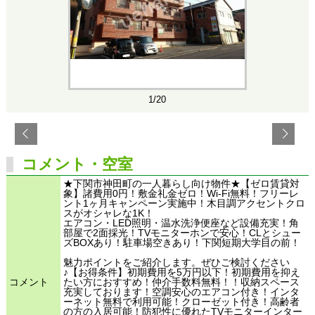
1/20
コメント・空室
★下関市神田町の一人暮らし向け物件★【ゼロ賃貸対
象】諸費用0円！敷金礼金ゼロ！Wi-Fi無料！フリーレ
ント1ヶ月キャンペーン実施中！木目調アクセントクロ
スがオシャレな1K！
エアコン・LED照明・温水洗浄便座など設備充実！角
部屋で2面採光！TVモニターホンで安心！CLとシュー
ズBOXあり！駐車場空きあり！下関短期大学目の前！
魅力ポイントをご紹介します。ぜひご検討ください
♪【お得条件】初期費用を5万円以下！初期費用を抑え
コメント
たい方におすすめ！仲介手数料無料！！収納スペース
充実しております！空調安心のエアコン付き！インタ
ーネット無料で利用可能！クローゼット付き！高齢者
の方の入居可能！防犯性に優れたTVモニターインター