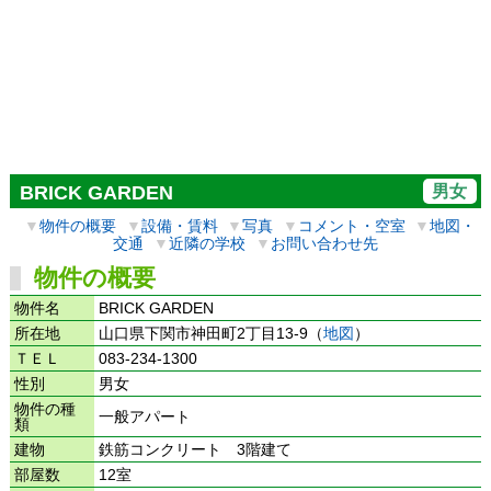
男女
BRICK GARDEN
▼
物件の概要
▼
設備・賃料
▼
写真
▼
コメント・空室
▼
地図・
交通
▼
近隣の学校
▼
お問い合わせ先
物件の概要
物件名
BRICK GARDEN
所在地
山口県下関市神田町2丁目13-9（
地図
）
ＴＥＬ
083-234-1300
性別
男女
物件の種
一般アパート
類
建物
鉄筋コンクリート 3階建て
部屋数
12室