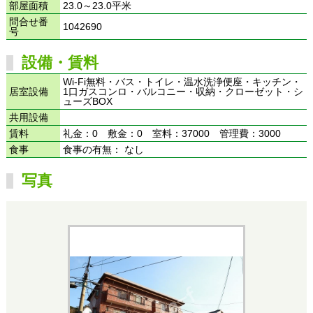
部屋面積
23.0～23.0平米
問合せ番
1042690
号
設備・賃料
Wi-Fi無料・バス・トイレ・温水洗浄便座・キッチン・
居室設備
1口ガスコンロ・バルコニー・収納・クローゼット・シ
ューズBOX
共用設備
賃料
礼金：0 敷金：0 室料：37000 管理費：3000
食事
食事の有無： なし
写真