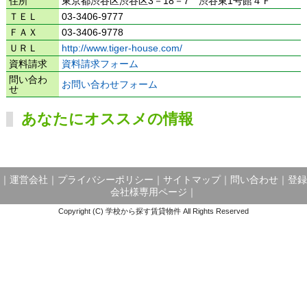
住所
東京都渋谷区渋谷区3－18－7 渋谷東1号館４Ｆ
ＴＥＬ
03-3406-9777
ＦＡＸ
03-3406-9778
ＵＲＬ
http://www.tiger-house.com/
資料請求
資料請求フォーム
問い合わ
お問い合わせフォーム
せ
あなたにオススメの情報
｜
運営会社
｜
プライバシーポリシー
｜
サイトマップ
｜
問い合わせ
｜
登録
会社様専用ページ
｜
Copyright (C) 学校から探す賃貸物件 All Rights Reserved