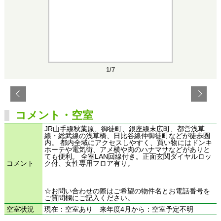
1/7
コメント・空室
JR山手線秋葉原、御徒町、銀座線末広町、都営浅草
線・総武線の浅草橋、日比谷線仲御徒町などが徒歩圏
内。 都内全域にアクセスしやすく、買い物にはドンキ
ホーテや電気街、アメ横や肉のハナマサなどがありと
ても便利。 全室LAN回線付き。正面玄関ダイヤルロッ
コメント
ク付、女性専用フロア有り。
☆お問い合わせの際はご希望の物件名とお電話番号を
ご質問欄にご記入ください。
空室状況
現在：空室あり 来年度4月から：空室予定不明