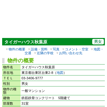
男女
タイガーハウス秋葉原
▼
物件の概要
▼
設備・賃料
▼
写真
▼
コメント・空室
▼
地図・
交通
▼
近隣の学校
▼
お問い合わせ先
物件の概要
物件名
タイガーハウス秋葉原
所在地
東京都台東区台東2-8（
地図
）
ＴＥＬ
03-3406-9777
性別
男女
物件の種
一般マンション
類
建物
鉄筋鉄骨コンクリート 5階建て
部屋数
31室