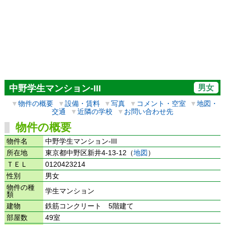
男女
中野学生マンション-III
▼
物件の概要
▼
設備・賃料
▼
写真
▼
コメント・空室
▼
地図・
交通
▼
近隣の学校
▼
お問い合わせ先
物件の概要
物件名
中野学生マンション-III
所在地
東京都中野区新井4-13-12（
地図
）
ＴＥＬ
0120423214
性別
男女
物件の種
学生マンション
類
建物
鉄筋コンクリート 5階建て
部屋数
49室