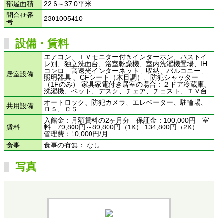
部屋面積
22.6～37.0平米
問合せ番
2301005410
号
設備・賃料
エアコン、ＴＶモニター付きインターホン、バストイ
レ別、独立洗面台、浴室乾燥機、室内洗濯機置場、IH
コンロ、高速光インターネット、収納、バルコニー、
居室設備
照明器具 、CFシート（木目調）、防犯シャッター
（1Fのみ） 家具家電付き居室の場合：２ドア冷蔵庫、
洗濯機、ベット、デスク、チェア、チェスト、ＴＶ台
オートロック、防犯カメラ、エレベーター、駐輪場、
共用設備
ＢＳ、ＣＳ
入館金：月額賃料の2ヶ月分 保証金：100,000円 室
賃料
料：79,800円～89,800円（1K） 134,800円（2K）
管理費：10,000円/月
食事
食事の有無： なし
写真