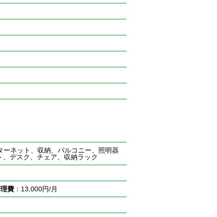
ターネット、収納、バルコニー、照明器
ト、デスク、チェア、収納ラック
管理費
：13,000円/月