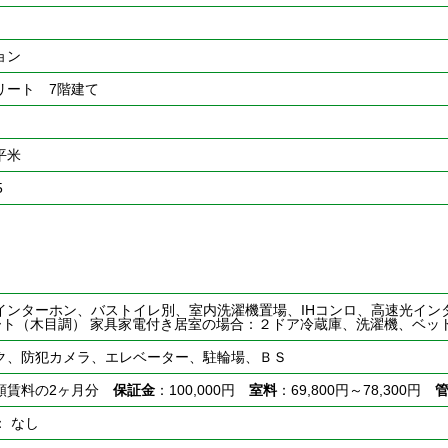
ョン
リート 7階建て
6平米
5
インターホン、バストイレ別、室内洗濯機置場、IHコンロ、高速光イン
シート（木目調） 家具家電付き居室の場合：２ドア冷蔵庫、洗濯機、ベッ
ク、防犯カメラ、エレベーター、駐輪場、ＢＳ
額賃料の2ヶ月分
保証金
：100,000円
室料
：69,800円～78,300円
： なし