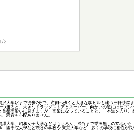
1/2
駒沢大学駅まで徒歩7分で、逆側へ歩くと大きな駅ビルも建つ三軒茶屋ま
一つ渡ると、大きなドラッグストアとスーパー。向かいの道にはセブン
と首都高沿いに見えますが、高架になっていることと、一本道を入り、
ら、騒音も心配ありません。
駒澤大学、昭和女子大学などはもちろん、渋谷まで乗換無しの立地から
学、國學院大學など渋谷の学校や 東京大学など、多くの学校に相性が良