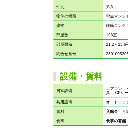
性別
男女
物件の種類
学生マンシ
建物
鉄筋コンク
部屋数
198室
部屋面積
21.2～23.
問合せ番号
230100520
設備・賃料
エアコン、
居室設備
具 、CF
共用設備
オートロッ
賃料
入館金
：月
食事
食事の有無