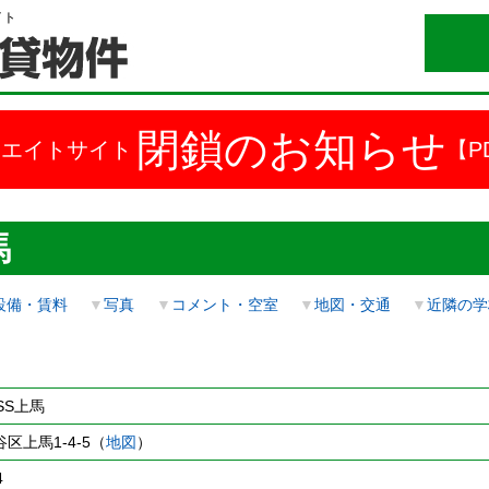
イト
閉鎖のお知らせ
ドエイトサイト
【P
馬
設備・賃料
▼
写真
▼
コメント・空室
▼
地図・交通
▼
近隣の学
OSS上馬
区上馬1-4-5（
地図
）
4