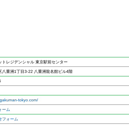
ットレジデンシャル 東京駅前センター
八重洲1丁目3-22 八重洲龍名館ビル4階
4
.gakuman-tokyo.com/
ォーム
せフォーム