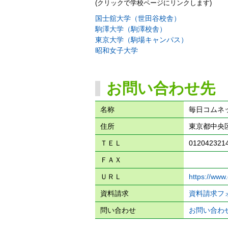
(クリックで学校ページにリンクします)
国士舘大学（世田谷校舎）
駒澤大学（駒澤校舎）
東京大学（駒場キャンパス）
昭和女子大学
お問い合わせ先
名称
毎日コムネ
住所
東京都中央区
ＴＥＬ
012042321
ＦＡＸ
ＵＲＬ
https://www
資料請求
資料請求フ
問い合わせ
お問い合わ