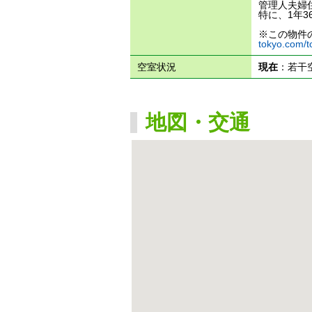
管理人夫婦
特に、1年
※この物件の
tokyo.com/t
空室状況
現在
：若干
地図・交通