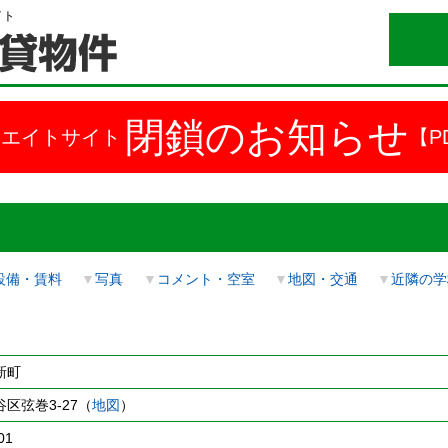
イト
閉鎖のお知らせ
ドエイトサイト
【P
設備・賃料
▼
写真
▼
コメント・空室
▼
地図・交通
▼
近隣の学
新町
区弦巻3-27（
地図
）
01