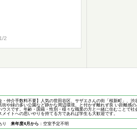
1/2
金・仲介手数料不要】人気の世田谷区、サザエさんの街「桜新町」、渋
店街や緑の多い公園など静かな周辺環境。と付かず離れず良 い距離感の
ハウスです。年齢・国籍・性別・様々な職業の方と一緒に住むことで社
スメイトへの思いやりを持てる方であれば学生も大歓迎です。
室あり
来年度4月から
：空室予定不明