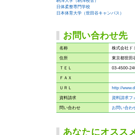
駒澤大学（駒澤校舎）
日体柔整専門学校
日本体育大学（世田谷キャンパス）
お問い合わせ先
名称
株式会社ド
住所
東京都世田谷
ＴＥＬ
03-4500-24
ＦＡＸ
ＵＲＬ
http://www.d
資料請求
資料請求フ
問い合わせ
お問い合わ
あなたにオスス