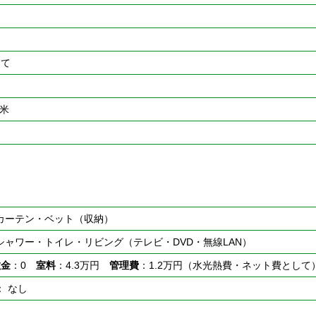
建て
平米
カーテン・ベット（収納）
シャワー・トイレ・リビング（テレビ・DVD・無線LAN）
敷金
：0
室料
：4.3万円
管理費
：1.2万円（水光熱費・ネット費として
： なし