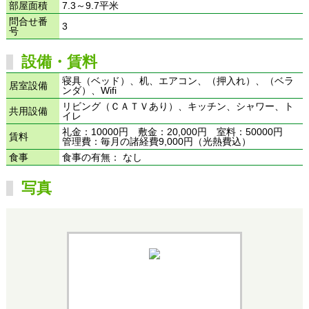
部屋面積
7.3～9.7平米
問合せ番
3
号
設備・賃料
寝具（ベッド）、机、エアコン、（押入れ）、（ベラ
居室設備
ンダ）、Wifi
リビング（ＣＡＴＶあり）、キッチン、シャワー、ト
共用設備
イレ
礼金：10000円 敷金：20,000円 室料：50000円
賃料
管理費：毎月の諸経費9,000円（光熱費込）
食事
食事の有無： なし
写真