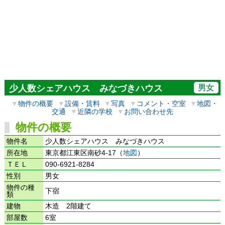
男女
少人数シェアハウス みなづきハウス
▼
物件の概要
▼
設備・賃料
▼
写真
▼
コメント・空室
▼
地図・
交通
▼
近隣の学校
▼
お問い合わせ先
物件の概要
物件名
少人数シェアハウス みなづきハウス
所在地
東京都江東区南砂4-17（
地図
）
ＴＥＬ
090-6921-8284
性別
男女
物件の種
下宿
類
建物
木造 2階建て
部屋数
6室