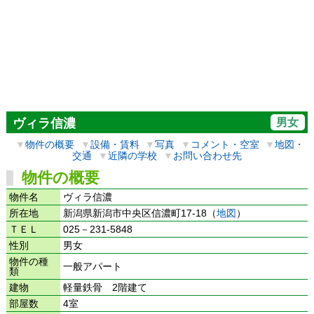
男女
ヴィラ信濃
▼
物件の概要
▼
設備・賃料
▼
写真
▼
コメント・空室
▼
地図・
交通
▼
近隣の学校
▼
お問い合わせ先
物件の概要
物件名
ヴィラ信濃
所在地
新潟県新潟市中央区信濃町17-18（
地図
）
ＴＥＬ
025－231-5848
性別
男女
物件の種
一般アパート
類
建物
軽量鉄骨 2階建て
部屋数
4室