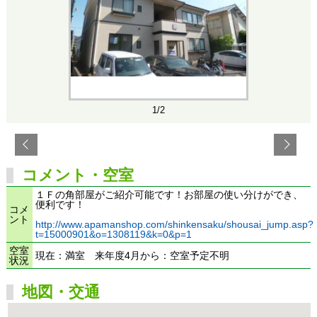
1/2
コメント・空室
１Ｆの角部屋がご紹介可能です！お部屋の使い分けができ、
便利です！
コメ
ント
http://www.apamanshop.com/shinkensaku/shousai_jump.asp?
t=15000901&o=1308119&k=0&p=1
空室
現在：満室 来年度4月から：空室予定不明
状況
地図・交通