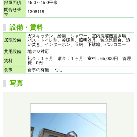
部屋面積
45.0～45.0平米
問合せ番
1308119
号
設備・賃料
ガスキッチン、給湯、シャワー、室内洗濯機置き場、
居室設備
バス・トイレ別、冷暖房、照明器具、独立洗面台、追
い焚き、インターホン、収納、下駄箱、バルコニー
共用設備
地デジ対応
礼金：１ヶ月 敷金：１ヶ月 室料：65,000円 管理
賃料
費：0円
食事
食事の有無： なし
写真