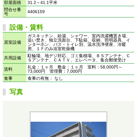
部屋面積
31.2～41.1平米
問合せ番
4406159
号
設備・賃料
ガスキッチン、給湯、シャワー、室内洗濯機置き場、
追い焚き、独立洗面台、下駄箱、収納、照明器具、イ
居室設備
ンターホン、バス・トイレ別、温水洗浄便座、冷暖
房、１Ｆのみ浴室乾燥機
駐輪場、地デジ対応、ゴミ集積場、ＢＳアンテナ、Ｃ
共用設備
Ｓアンテナ、ＣＡＴＶ、エレベータ、集合郵便受け
礼金：１ヶ月 敷金：１ヶ月 室料：58,000円～
賃料
73,000円 管理費：7,000円
食事
食事の有無： なし
写真