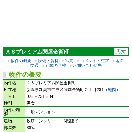
男女
ＡＳプレミアム関屋金衛町
▼
物件の概要
▼
設備・賃料
▼
写真
▼
コメント・空室
▼
地図・
交通
▼
近隣の学校
▼
お問い合わせ先
物件の概要
物件名
ＡＳプレミアム関屋金衛町
所在地
新潟県新潟市中央区関屋金衛町２丁目281（
地図
）
ＴＥＬ
025－231-5848
性別
男女
物件の種
一般マンション
類
建物
鉄筋コンクリート 6階建て
部屋数
66室