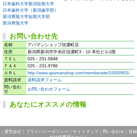
日本歯科大学新潟短期大学
日本歯科大学（新潟歯学部）
新潟青陵大学短期大学部
新潟青陵大学
お問い合わせ先
名称
アパマンショップ信濃町店
住所
新潟県新潟市中央区信濃町3－10 本社ビル1階
ＴＥＬ
025－231-5848
ＦＡＸ
025－231-9786
ＵＲＬ
http://www.apamanshop.com/membersite/15000901/
資料請求
資料請求フォーム
問い合わ
お問い合わせフォーム
せ
あなたにオススメの情報
｜
運営会社
｜
プライバシーポリシー
｜
サイトマップ
｜
問い合わせ
｜
登録