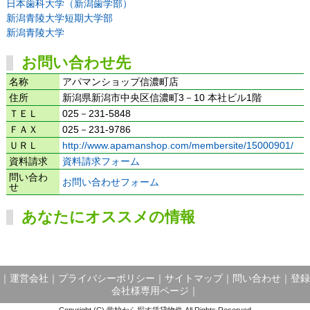
日本歯科大学（新潟歯学部）
新潟青陵大学短期大学部
新潟青陵大学
お問い合わせ先
名称
アパマンショップ信濃町店
住所
新潟県新潟市中央区信濃町3－10 本社ビル1階
ＴＥＬ
025－231-5848
ＦＡＸ
025－231-9786
ＵＲＬ
http://www.apamanshop.com/membersite/15000901/
資料請求
資料請求フォーム
問い合わ
お問い合わせフォーム
せ
あなたにオススメの情報
｜
運営会社
｜
プライバシーポリシー
｜
サイトマップ
｜
問い合わせ
｜
登録
会社様専用ページ
｜
Copyright (C) 学校から探す賃貸物件 All Rights Reserved