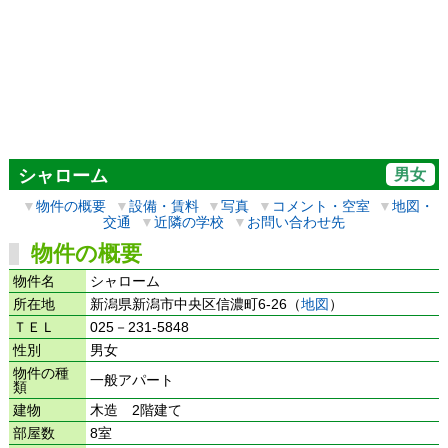
男女
シャローム
▼
物件の概要
▼
設備・賃料
▼
写真
▼
コメント・空室
▼
地図・
交通
▼
近隣の学校
▼
お問い合わせ先
物件の概要
物件名
シャローム
所在地
新潟県新潟市中央区信濃町6-26（
地図
）
ＴＥＬ
025－231-5848
性別
男女
物件の種
一般アパート
類
建物
木造 2階建て
部屋数
8室