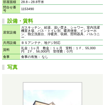
部屋面積
28.8～28.8平米
問合せ番
1153490
号
設備・賃料
ガスキッチン、給湯、追い焚き、シャワー、室内洗濯
機置き場、バス・トイレ別、暖房便座、インターホ
居室設備
ン、独立洗面台、冷暖房、収納、照明器具、バルコニ
ー
共用設備
ＢＳアンテナ、地デジ対応
礼金：1ヶ月 敷金：１ヶ月 室料：１Ｆ、55,000
賃料
円 2Ｆ、56,000円 管理費：０円
食事
食事の有無： なし
写真