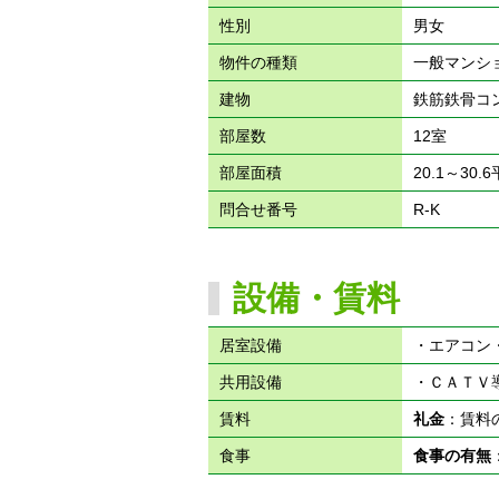
性別
男女
物件の種類
一般マンシ
建物
鉄筋鉄骨コ
部屋数
12室
部屋面積
20.1～30.
問合せ番号
R-K
設備・賃料
居室設備
・エアコン
共用設備
・ＣＡＴＶ
賃料
礼金
：賃料
食事
食事の有無