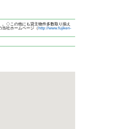
。。◇この他にも貸主物件多数取り揃え
の当社ホームページ（
http://www.fujiken-