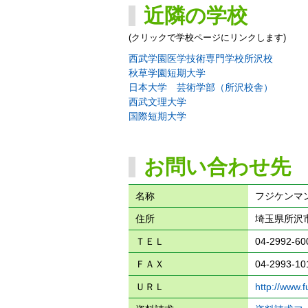
近隣の学校
(クリックで学校ページにリンクします)
西武学園医学技術専門学校所沢校
秋草学園短期大学
日本大学 芸術学部（所沢校舎）
西武文理大学
国際短期大学
お問い合わせ先
名称
フジケンマ
住所
埼玉県所沢市
ＴＥＬ
04-2992-60
ＦＡＸ
04-2993-10
ＵＲＬ
http://www.fu