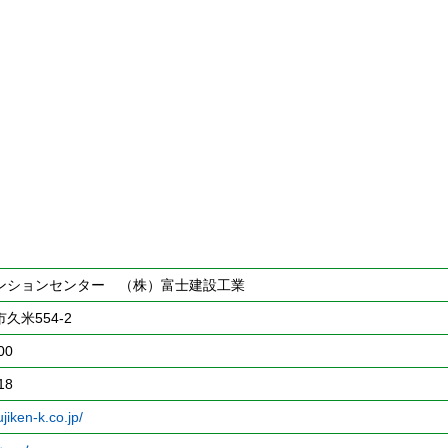
ンションセンター （株）富士建設工業
久米554-2
00
18
jiken-k.co.jp/