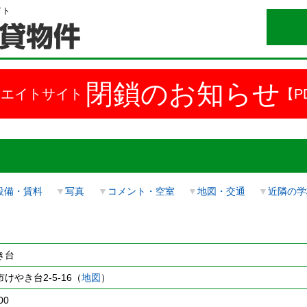
イト
閉鎖のお知らせ
ドエイトサイト
【P
設備・賃料
▼
写真
▼
コメント・空室
▼
地図・交通
▼
近隣の学
き台
けやき台2-5-16（
地図
）
00