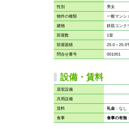
性別
男女
物件の種類
一般マンシ
建物
鉄筋コンク
部屋数
1室
部屋面積
25.0～25.
問合せ番号
001001
設備・賃料
居室設備
共用設備
賃料
礼金
：な
食事
食事の有無