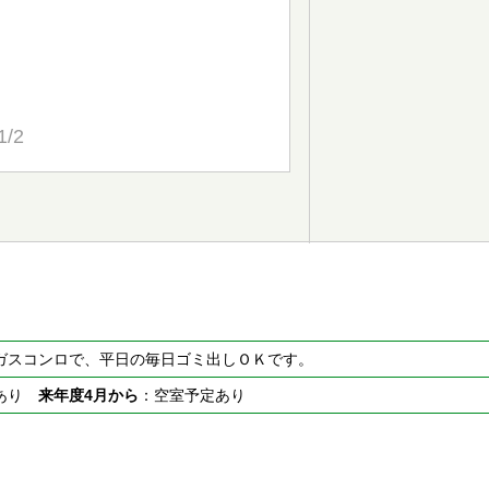
1/2
ガスコンロで、平日の毎日ゴミ出しＯＫです。
室あり
来年度4月から
：空室予定あり