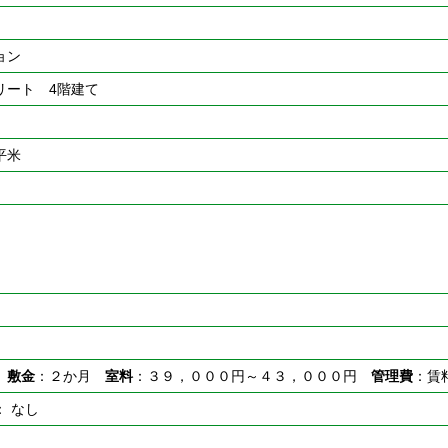
ョン
リート 4階建て
0平米
し
敷金
：２か月
室料
：３９，０００円～４３，０００円
管理費
：賃
： なし