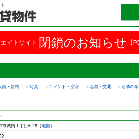
イト
閉鎖のお知らせ
ドエイトサイト
【P
設備・賃料
▼
写真
▼
コメント・空室
▼
地図・交通
▼
近隣の学
ル
市城内１丁目6-26（
地図
）
02