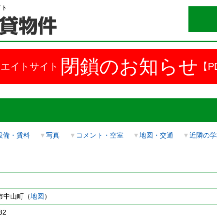
イト
閉鎖のお知らせ
ドエイトサイト
【P
設備・賃料
▼
写真
▼
コメント・空室
▼
地図・交通
▼
近隣の学
市中山町（
地図
）
32