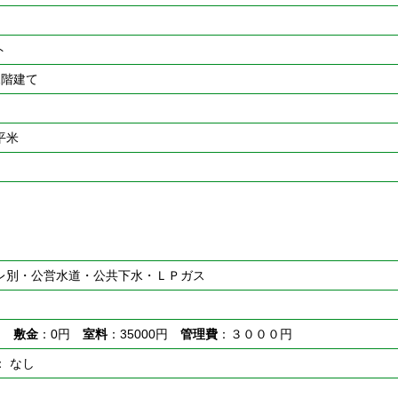
ト
2階建て
0平米
レ別・公営水道・公共下水・ＬＰガス
円
敷金
：0円
室料
：35000円
管理費
：３０００円
： なし