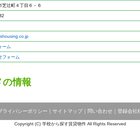
市芝辻町４丁目６－６
32
oshousing.co.jp
ォーム
せフォーム
メの情報
プライバシーポリシー
｜
サイトマップ
｜
問い合わせ
｜
登録会社
Copyright (C) 学校から探す賃貸物件 All Rights Reserved