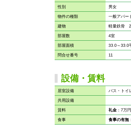
性別
男女
物件の種類
一般アパー
建物
軽量鉄骨 
部屋数
4室
部屋面積
33.0～33.
問合せ番号
11
設備・賃料
居室設備
バス・トイ
共用設備
賃料
礼金
：7万
食事
食事の有無