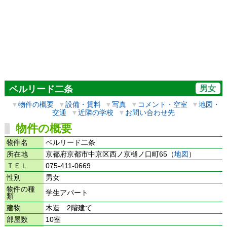
男女
ベルリード二条
▼
物件の概要
▼
設備・賃料
▼
写真
▼
コメント・空室
▼
地図・
交通
▼
近隣の学校
▼
お問い合わせ先
物件の概要
物件名
ベルリード二条
所在地
京都府京都市中京区西ノ京樋ノ口町65（
地図
）
ＴＥＬ
075-411-0669
性別
男女
物件の種
学生アパート
類
建物
木造 2階建て
部屋数
10室