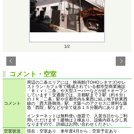
1/2
コメント・空室
周辺の二条エリアには、映画館(TOHOシネマズ)やレ
ストラン･カフェ等で構成されている都市型商業施設
「Ｂｉｖｉ二条」や大型スーパーなどが続々オープン
しています！交通面では、京都駅まで２駅（約６分）
のＪＲ「二条」駅や京都市内を東西に結ぶ地下鉄東西
コメント
線の「西大路御池」駅、大阪へのアクセスに便利な阪
急「西院」駅などが全て徒歩１５分圏内にあります。
インターネットは無料使い放題で、入居当日からご利
用いただけます！建物は２棟あり、設備内容も少し異
なりますので、詳細はお問い合わせください。
空室状況
現在：空室あり 来年度4月から：空室予定あり