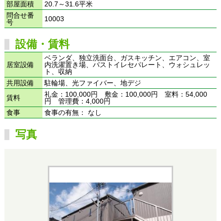
部屋面積
20.7～31.6平米
問合せ番
10003
号
設備・賃料
ベランダ、独立洗面台、ガスキッチン、エアコン、室
居室設備
内洗濯置き場、バストイレセパレート、ウォシュレッ
ト、収納
共用設備
駐輪場、光ファイバー、地デジ
礼金：100,000円 敷金：100,000円 室料：54,000
賃料
円 管理費：4,000円
食事
食事の有無： なし
写真