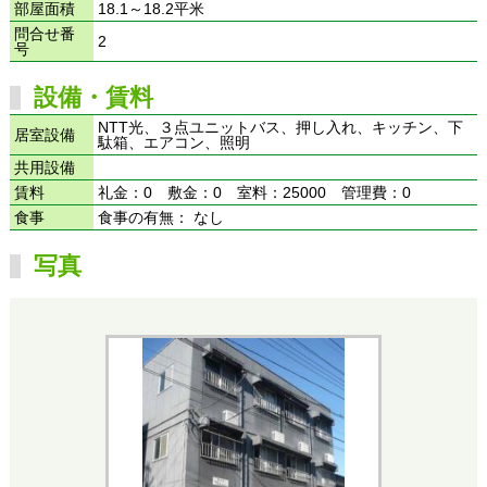
部屋面積
18.1～18.2平米
問合せ番
2
号
設備・賃料
NTT光、３点ユニットバス、押し入れ、キッチン、下
居室設備
駄箱、エアコン、照明
共用設備
賃料
礼金：0 敷金：0 室料：25000 管理費：0
食事
食事の有無： なし
写真