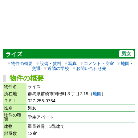
男女
ライズ
▼
物件の概要
▼
設備・賃料
▼
写真
▼
コメント・空室
▼
地図・
交通
▼
近隣の学校
▼
お問い合わせ先
物件の概要
物件名
ライズ
所在地
群馬県前橋市関根町３丁目2-19（
地図
）
ＴＥＬ
027-255-0754
性別
男女
物件の種
学生アパート
類
建物
重量鉄骨 3階建て
部屋数
12室