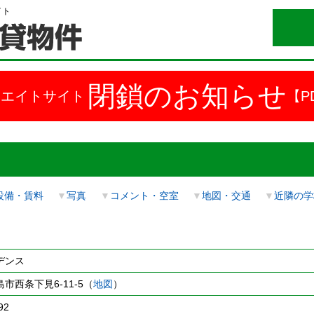
イト
閉鎖のお知らせ
ドエイトサイト
【P
設備・賃料
▼
写真
▼
コメント・空室
▼
地図・交通
▼
近隣の学
デンス
市西条下見6-11-5（
地図
）
92