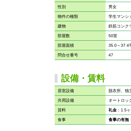
性別
男女
物件の種類
学生マンシ
建物
鉄筋コンク
部屋数
50室
部屋面積
35.0～37.
問合せ番号
47
設備・賃料
居室設備
脱衣所、独
共用設備
オートロッ
賃料
礼金
：1.
食事
食事の有無