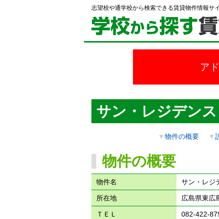
志望校や通学校から検索できる賃貸物件情報サ
ア
サン・レジデンス
▼
物件の概要
▼
物件の概要
物件名
サン・レジ
所在地
広島県東広島
ＴＥＬ
082-422-87