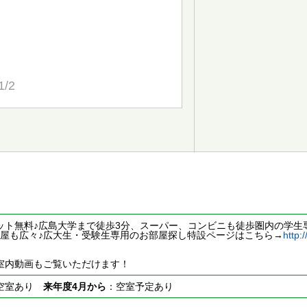
1/2
ット無料♪広島大学まで徒歩3分、スーパー、コンビニも徒歩圏内の学生
お部屋も広々♪広大生・受験生専用のお部屋探し特設ページはこちら→
http:
室内動画もご覧いただけます！
空室あり
来年度4月から
：空室予定あり