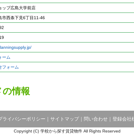
ョップ広島大学前店
市西条下見6丁目11-46
92
19
lanningsupply.jp/
ォーム
せフォーム
メの情報
プライバシーポリシー
｜
サイトマップ
｜
問い合わせ
｜
登録会社
Copyright (C) 学校から探す賃貸物件 All Rights Reserved