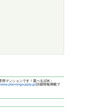
専用マンションです！選べる1DK・
//www.planningsupply.jp/
詳細情報満載で