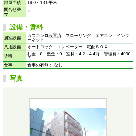
部屋面積
18.0～18.0平米
問合せ番
2
号
設備・賃料
ガスコンロ設置済 フローリング エアコン インタ
居室設備
ーネット
共用設備
オートロック エレベーター 宅配ＢＯＸ
礼金：0 敷金：0 室料：4.2～4.4万 管理費：4000
賃料
円
食事
食事の有無： なし
写真