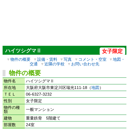
ハイツシグマⅡ
女子限定
▼
物件の概要
▼
設備・賃料
▼
写真
▼
コメント・空室
▼
地図・
交通
▼
近隣の学校
▼
お問い合わせ先
物件の概要
物件名
ハイツシグマⅡ
所在地
大阪府大阪市東淀川区瑞光111-18（
地図
）
ＴＥＬ
06-6327-3232
性別
女子限定
物件の種
一般マンション
類
建物
重量鉄骨 5階建て
部屋数
24室