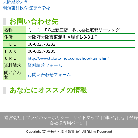
大阪経済大学
明治東洋医学院専門学校
お問い合わせ先
名称
ミニミニFC上新庄店 株式会社宅都リーシング
住所
大阪府大阪市東淀川区瑞光1-3-3 1Ｆ
ＴＥＬ
06-6327-3232
ＦＡＸ
06-6327-3233
ＵＲＬ
http://www.takuto-net.com/shop/kamishin/
資料請求
資料請求フォーム
問い合わ
お問い合わせフォーム
せ
あなたにオススメの情報
｜
運営会社
｜
プライバシーポリシー
｜
サイトマップ
｜
問い合わせ
｜
登録
会社様専用ページ
｜
Copyright (C) 学校から探す賃貸物件 All Rights Reserved