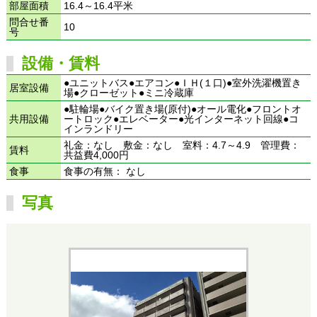
部屋面積
16.4～16.4平米
問合せ番
10
号
設備・賃料
●ユニットバス●エアコン●ＩＨ(１口)●室外洗濯機置き
居室設備
場●クローゼット●ミニ冷蔵庫
●駐輪場●バイク置き場(原付)●オール電化●フロントオ
共用設備
ートロック●エレベーター●光インターネット回線●コ
インランドリー
礼金：なし 敷金：なし 室料：4.7～4.9 管理費：
賃料
共益費4,000円
食事
食事の有無： なし
写真