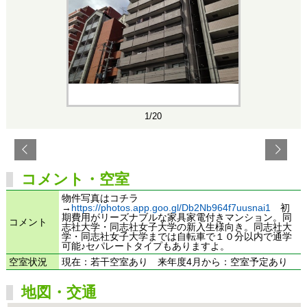
1/20
コメント・空室
物件写真はコチラ
→
https://photos.app.goo.gl/Db2Nb964f7uusnai1
初
期費用がリーズナブルな家具家電付きマンション。同
コメント
志社大学・同志社女子大学の新入生様向き。同志社大
学・同志社女子大学までは自転車で１０分以内で通学
可能♪セパレートタイプもありますよ。
空室状況
現在：若干空室あり 来年度4月から：空室予定あり
地図・交通