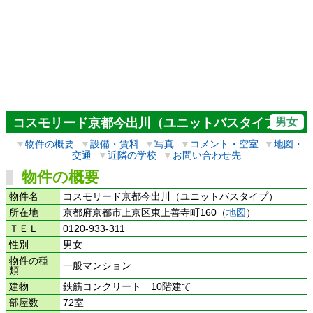
男女
コスモリード京都今出川（ユニットバスタイプ）
▼
物件の概要
▼
設備・賃料
▼
写真
▼
コメント・空室
▼
地図・
交通
▼
近隣の学校
▼
お問い合わせ先
物件の概要
物件名
コスモリード京都今出川（ユニットバスタイプ）
所在地
京都府京都市上京区東上善寺町160（
地図
）
ＴＥＬ
0120-933-311
性別
男女
物件の種
一般マンション
類
建物
鉄筋コンクリート 10階建て
部屋数
72室