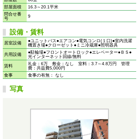
部屋面積
16.3～20.1平米
問合せ番
9
号
設備・賃料
●ユニットバス●エアコン●電気コンロ(１口)●室内洗濯
居室設備
機置き場●クローゼット●ミニ冷蔵庫●照明器具
●駐輪場●フロントオートロック●エレベーター●ＢＳ●
共用設備
光インターネット回線/無料
礼金：6万 敷金：なし 室料：3.7～4.8万円 管理
賃料
費：共益費5,000円
食事
食事の有無： なし
写真