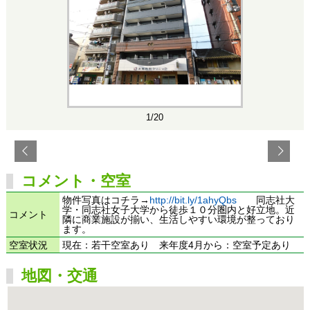
1/20
コメント・空室
物件写真はコチラ→
http://bit.ly/1ahyQbs
同志社大
学・同志社女子大学から徒歩１０分圏内と好立地。近
コメント
隣に商業施設が揃い、生活しやすい環境が整っており
ます。
空室状況
現在：若干空室あり 来年度4月から：空室予定あり
地図・交通