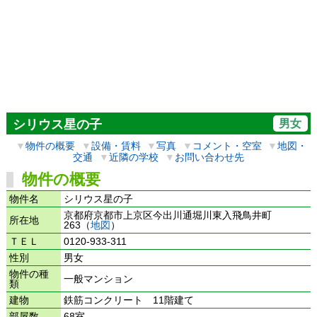
男女
シリウス星の子
▼
物件の概要
▼
設備・賃料
▼
写真
▼
コメント・空室
▼
地図・
交通
▼
近隣の学校
▼
お問い合わせ先
物件の概要
物件名
シリウス星の子
京都府京都市上京区今出川通堀川東入飛鳥井町
所在地
263（
地図
）
ＴＥＬ
0120-933-311
性別
男女
物件の種
一般マンション
類
建物
鉄筋コンクリート 11階建て
部屋数
68室