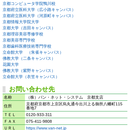
京都コンピュータ学院鴨川校
京都府立医科大学（広小路キャンパス）
京都府立医科大学（河原町キャンパス）
京都情報大学院大学
京都大学（吉田キャンパス）
京都理容美容専修学校
京都美容専門学校
京都歯科医療技術専門学校
立命館大学 （朱雀キャンパス）
佛教大学（二条キャンパス）
花園大学
佛教大学（紫野キャンパス）
立命館大学（衣笠キャンパス）
お問い合わせ先
名称
（株）バン・ネット・システム 京都支店
京都府京都市上京区烏丸通今出川上る御所八幡町115
住所
番地7
ＴＥＬ
0120-933-311
ＦＡＸ
075-411-9808
ＵＲＬ
https://www.van-net.jp