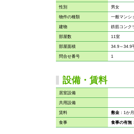
性別
男女
物件の種類
一般マンシ
建物
鉄筋コンク
部屋数
11室
部屋面積
34.9～34.
問合せ番号
1
設備・賃料
居室設備
共用設備
賃料
敷金
：1か
食事
食事の有無