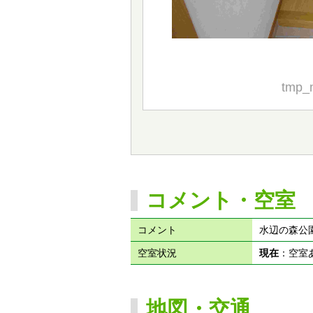
tmp_
コメント・空室
コメント
水辺の森公
空室状況
現在
：空
地図・交通