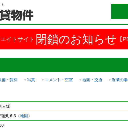
イト
閉鎖のお知らせ
ドエイトサイト
【P
設備・賃料
▼
写真
▼
コメント・空室
▼
地図・交通
▼
近隣の学
唐人坂
籠町6-3（
地図
）
80