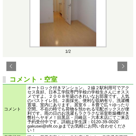
1/2
コメント・空室
オートロック付きマンション。２線２駅利用可でアク
セス良好。日本工学院専門学校の学校生さんにオスス
メですよ。２００８年築のきれいなお部屋です。人気
のバストイレ別。２面採光。便利な収納有り。洗濯機
置場、室内にあります。居室６．８畳で広々ゆったり
コメント
空間。不在の時でも荷物を預かれる宅配ボックスが便
利です。雨の日のお洗濯もラクラクな浴室乾燥機付き
弊社ヘヤギメ！目黒店・川崎店・六本木店にてご来店
予約受付中です。詳細は学生課：0120-39-0020
gakusei@sfit.co.jpまでお気軽にお問い合わせくださ
い！