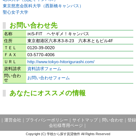
東京慈恵会医科大学（西新橋キャンパス）
聖心女子大学
お問い合わせ先
名称
㈱S-FIT ヘヤギメ！キャンパス
住所
東京都港区六本木3-8-23 六本木ともビル4F
ＴＥＬ
0120-39-0020
ＦＡＸ
03-5770-4006
ＵＲＬ
http://www.tokyo-hitorigurashi.com/
資料請求
資料請求フォーム
問い合わ
お問い合わせフォーム
せ
あなたにオススメの情報
｜
運営会社
｜
プライバシーポリシー
｜
サイトマップ
｜
問い合わせ
｜
登録
会社様専用ページ
｜
Copyright (C) 学校から探す賃貸物件 All Rights Reserved