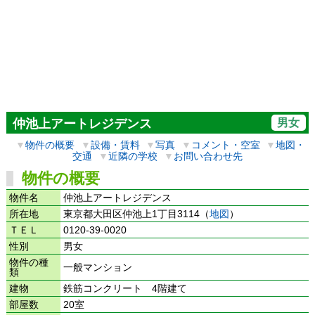
男女
仲池上アートレジデンス
▼
物件の概要
▼
設備・賃料
▼
写真
▼
コメント・空室
▼
地図・
交通
▼
近隣の学校
▼
お問い合わせ先
物件の概要
物件名
仲池上アートレジデンス
所在地
東京都大田区仲池上1丁目3114（
地図
）
ＴＥＬ
0120-39-0020
性別
男女
物件の種
一般マンション
類
建物
鉄筋コンクリート 4階建て
部屋数
20室