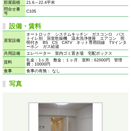
部屋面積
21.6～22.4平米
問合せ番
C105
号
設備・賃料
オートロック システムキッチン ガスコンロ バス
トイレ別 浴室乾燥機 温水洗浄便座 エアコン 照
居室設備
明付き BS CS CATV ネット専用回線 TVインタ
ーホン ガス給湯
共用設備
エレベーター 室内ゴミ置き場 宅配ボックス
礼金：1ヶ月 敷金：１ヶ月 室料：62000円 管理
賃料
費：10000円
食事
食事の有無： なし
写真