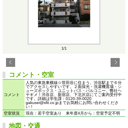
1/1
コメント・空室
人気の東急東横線☆世田谷に住まう。渋谷駅まで６分
でアクセスしやすいです。２面採光・洗濯機置場・シ
ューズボックス・ユニットバス・バルコニー。弊社ヘ
コメント
ヤギメ！渋谷店、新宿店、下北沢店にてご案内受付中
です。詳細は学生課：0120-39-0020
gakusei@sfit.co.jpまでお気軽にお問い合わせくださ
い！
空室状況
現在：若干空室あり 来年度4月から：空室予定不明
地図・交通