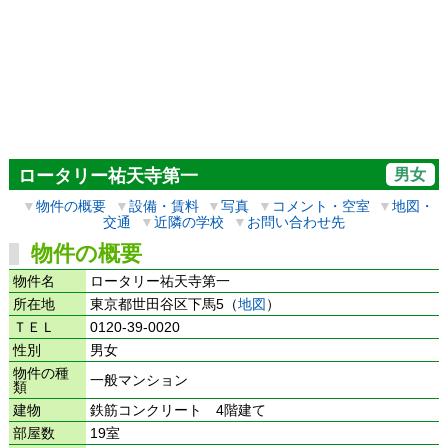
男女
ロータリー祐天寺第一
▼
物件の概要
▼
設備・賃料
▼
写真
▼
コメント・空室
▼
地図・
交通
▼
近隣の学校
▼
お問い合わせ先
物件の概要
物件名
ロータリー祐天寺第一
所在地
東京都世田谷区下馬5（
地図
）
ＴＥＬ
0120-39-0020
性別
男女
物件の種
一般マンション
類
建物
鉄筋コンクリート 4階建て
部屋数
19室