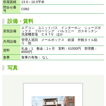
部屋面積
13.0～16.0平米
問合せ番
C082
号
設備・賃料
エアコン ユニットバス インターホン シューズボ
居室設備
ックス フローリング バルコニー ガスキッチン
洗濯機置場 ＣＡＴV ほか
管理人巡回 メールボックス 給湯 外観タイル貼
共用設備
り 他
礼金：1 敷金：1ヶ月 室料：61000円 管理費：
賃料
8000円
食事
食事の有無： なし
写真