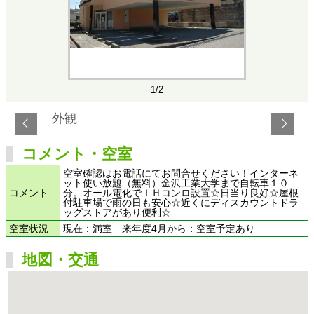
1/2
外観
コメント・空室
空室確認はお電話にてお問合せください！インターネ
ット使い放題（無料）金沢工業大学まで自転車１０
コメント
分。オール電化でＩＨコンロ設置☆日当り良好☆屋根
付駐車場で雨の日も安心☆近くにディスカウントドラ
ッグストアがあり便利☆
空室状況
現在：満室 来年度4月から：空室予定あり
地図・交通