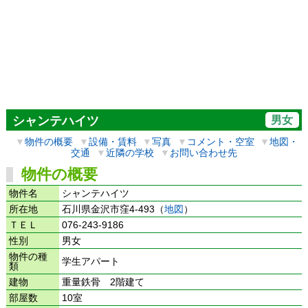
男女
シャンテハイツ
▼
物件の概要
▼
設備・賃料
▼
写真
▼
コメント・空室
▼
地図・
交通
▼
近隣の学校
▼
お問い合わせ先
物件の概要
物件名
シャンテハイツ
所在地
石川県金沢市窪4-493（
地図
）
ＴＥＬ
076-243-9186
性別
男女
物件の種
学生アパート
類
建物
重量鉄骨 2階建て
部屋数
10室