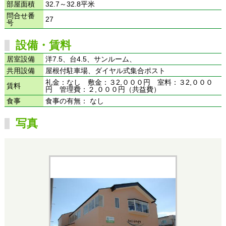
部屋面積
32.7～32.8平米
問合せ番
27
号
設備・賃料
居室設備
洋7.5、台4.5、サンルーム、
共用設備
屋根付駐車場、ダイヤル式集合ポスト
礼金：なし 敷金：３2,０００円 室料：３2,０００
賃料
円 管理費：２,０００円（共益費）
食事
食事の有無： なし
写真