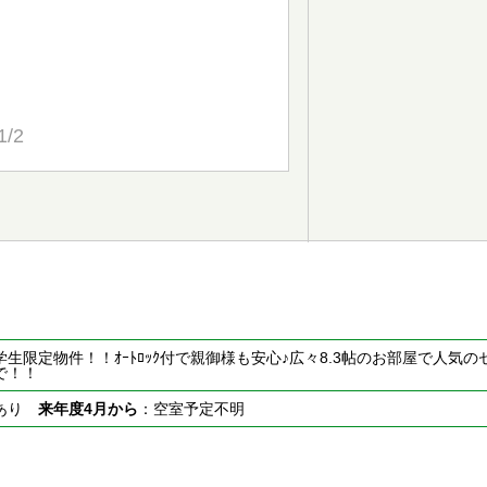
1/2
生限定物件！！ｵｰﾄﾛｯｸ付で親御様も安心♪広々8.3帖のお部屋で人気のセパ
で！！
室あり
来年度4月から
：空室予定不明