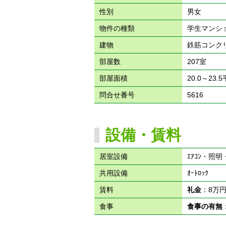
性別
男女
物件の種類
学生マンシ
建物
鉄筋コンク
部屋数
207室
部屋面積
20.0～23.
問合せ番号
5616
設備・賃料
居室設備
ｴｱｺﾝ・照
共用設備
ｵｰﾄﾛｯｸ
賃料
礼金
：8万
食事
食事の有無