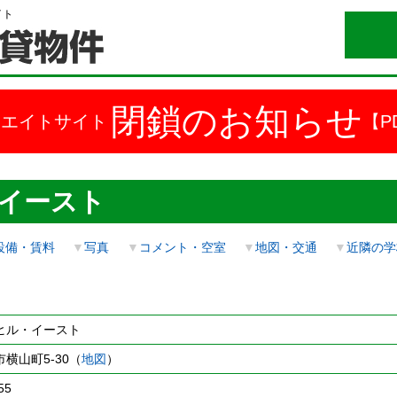
イト
閉鎖のお知らせ
ドエイトサイト
【P
イースト
設備・賃料
▼
写真
▼
コメント・空室
▼
地図・交通
▼
近隣の学
ヒル・イースト
横山町5-30（
地図
）
55