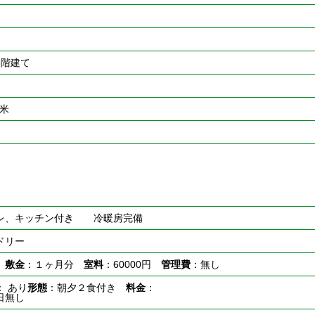
3階建て
平米
レ、キッチン付き 冷暖房完備
ドリー
し
敷金
：１ヶ月分
室料
：60000円
管理費
：無し
： あり
形態
：朝夕２食付き
料金
：
日無し