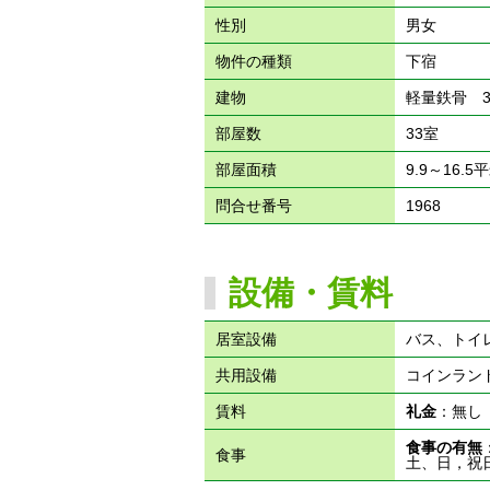
性別
男女
物件の種類
下宿
建物
軽量鉄骨 
部屋数
33室
部屋面積
9.9～16.5
問合せ番号
1968
設備・賃料
居室設備
バス、トイ
共用設備
コインラン
賃料
礼金
：無
食事の有無
食事
土、日，祝