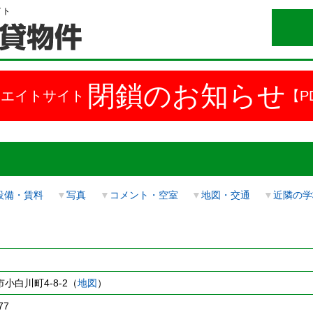
イト
閉鎖のお知らせ
ドエイトサイト
【P
設備・賃料
▼
写真
▼
コメント・空室
▼
地図・交通
▼
近隣の学
小白川町4-8-2（
地図
）
77