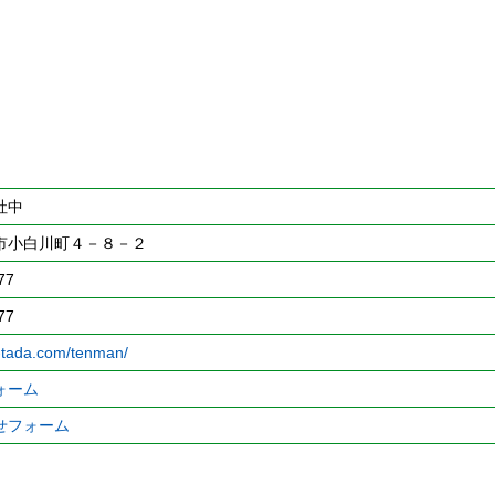
社中
市小白川町４－８－２
77
77
t-tada.com/tenman/
ォーム
せフォーム