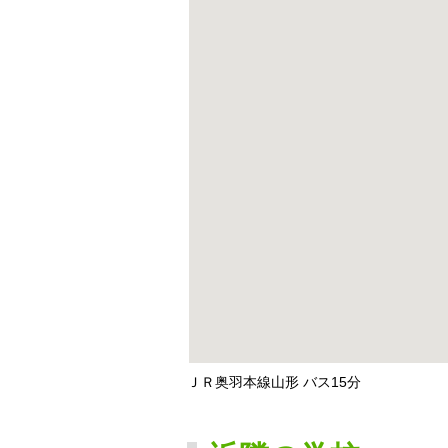
ＪＲ奥羽本線山形 バス15分