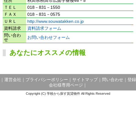
住所
秋田県秋田市広面字昼寝46－5
ＴＥＬ
018－831－1550
ＦＡＸ
018－831－0575
ＵＲＬ
http://www.souwatakken.co.jp
資料請求
資料請求フォーム
問い合わ
お問い合わせフォーム
せ
あなたにオススメの情報
｜
運営会社
｜
プライバシーポリシー
｜
サイトマップ
｜
問い合わせ
｜
登録
会社様専用ページ
｜
Copyright (C) 学校から探す賃貸物件 All Rights Reserved