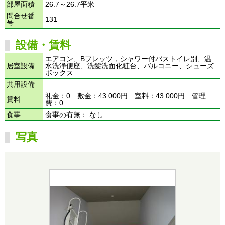
部屋面積
26.7～26.7平米
問合せ番
131
号
設備・賃料
エアコン、Bフレッツ，シャワー付バストイレ別、温
居室設備
水洗浄便座、洗髪洗面化粧台、バルコニー、シューズ
ボックス
共用設備
礼金：0 敷金：43.000円 室料：43.000円 管理
賃料
費：0
食事
食事の有無： なし
写真