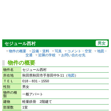
男女
セジュール西村
▼
物件の概要
▼
設備・賃料
▼
写真
▼
コメント・空室
▼
地図・
交通
▼
近隣の学校
▼
お問い合わせ先
物件の概要
物件名
セジュール西村
所在地
秋田県秋田市手形田中9-11（
地図
）
ＴＥＬ
018－831－1550
性別
男女
物件の種
一般アパート
類
建物
軽量鉄骨 2階建て
部屋数
1室