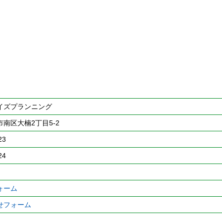
イズプランニング
南区大楠2丁目5-2
23
24
ォーム
せフォーム