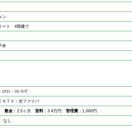
ョン
リート 4階建て
6平米
ｴｱｺﾝ・ﾌﾛｰﾘﾝｸﾞ
ＣＡＴＶ・光ファイバ
月
敷金
：2.5ヶ月
室料
：3.4万円
管理費
：1,000円
： なし