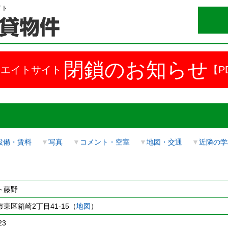
イト
閉鎖のお知らせ
ドエイトサイト
【P
設備・賃料
▼
写真
▼
コメント・空室
▼
地図・交通
▼
近隣の学
ト藤野
東区箱崎2丁目41-15（
地図
）
23