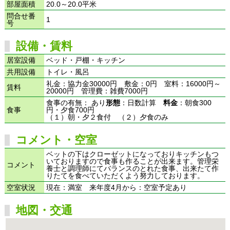
部屋面積
20.0～20.0平米
問合せ番
1
号
設備・賃料
居室設備
ベッド・戸棚・キッチン
共用設備
トイレ・風呂
礼金：協力金30000円 敷金：0円 室料：16000円～
賃料
20000円 管理費：雑費7000円
食事の有無： あり
形態
：日数計算
料金
：朝食300
食事
円・夕食700円
（１）朝・夕２食付 （２）夕食のみ
コメント・空室
ベットの下はクローゼットになっておりキッチンもつ
いておりますので食事も作ることが出来ます。管理栄
コメント
養士と調理師にてバランスのとれた食事、出来たて作
りたてを食べていただくよう努力しております。
空室状況
現在：満室 来年度4月から：空室予定あり
地図・交通