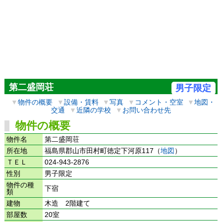
第二盛岡荘
男子限定
▼
物件の概要
▼
設備・賃料
▼
写真
▼
コメント・空室
▼
地図・
交通
▼
近隣の学校
▼
お問い合わせ先
物件の概要
物件名
第二盛岡荘
所在地
福島県郡山市田村町徳定下河原117（
地図
）
ＴＥＬ
024-943-2876
性別
男子限定
物件の種
下宿
類
建物
木造 2階建て
部屋数
20室