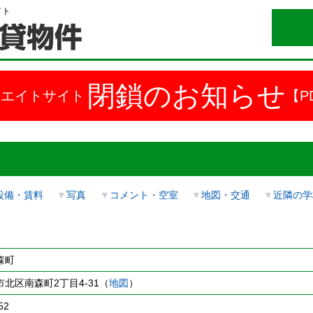
イト
閉鎖のお知らせ
ドエイトサイト
【P
設備・賃料
▼
写真
▼
コメント・空室
▼
地図・交通
▼
近隣の学
森町
北区南森町2丁目4-31（
地図
）
52