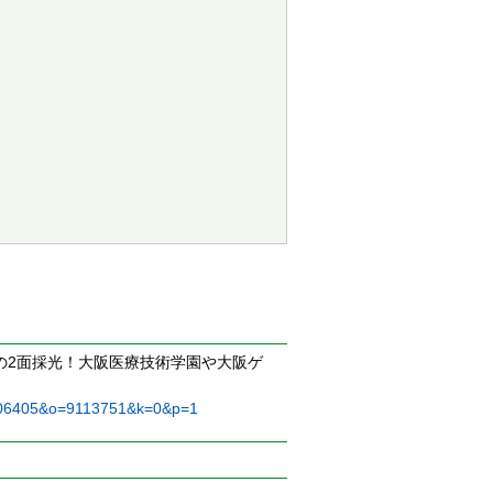
の2面採光！大阪医療技術学園や大阪ゲ
7006405&o=9113751&k=0&p=1