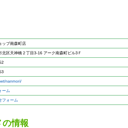
ョップ南森町店
北区天神橋２丁目3-16 アーク南森町ビル3Ｆ
52
53
.net/nanmori/
ォーム
せフォーム
メの情報