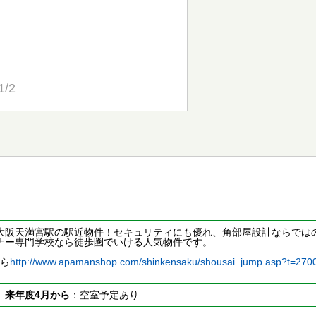
1/2
大阪天満宮駅の駅近物件！セキュリティにも優れ、角部屋設計ならでは
ナー専門学校なら徒歩圏でいける人気物件です。
ちら
http://www.apamanshop.com/shinkensaku/shousai_jump.asp?t=2
室
来年度4月から
：空室予定あり