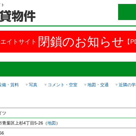
イト
閉鎖のお知らせ
ドエイトサイト
【P
設備・賃料
▼
写真
▼
コメント・空室
▼
地図・交通
▼
近隣の学
イツ
青葉区上杉4丁目5-26（
地図
）
66