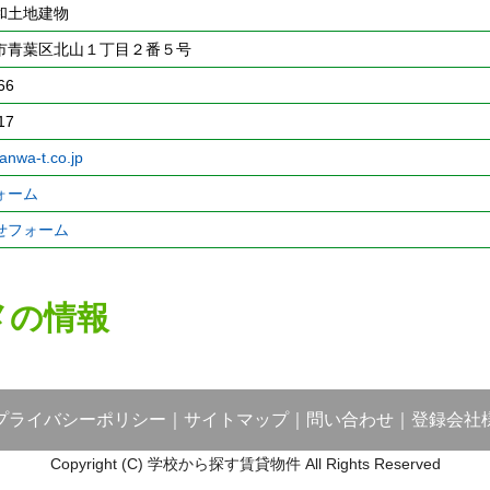
和土地建物
市青葉区北山１丁目２番５号
66
17
anwa-t.co.jp
ォーム
せフォーム
メの情報
プライバシーポリシー
｜
サイトマップ
｜
問い合わせ
｜
登録会社
Copyright (C) 学校から探す賃貸物件 All Rights Reserved