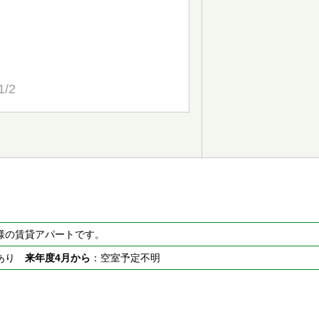
1/2
様の賃貸アパートです。
室あり
来年度4月から
：空室予定不明