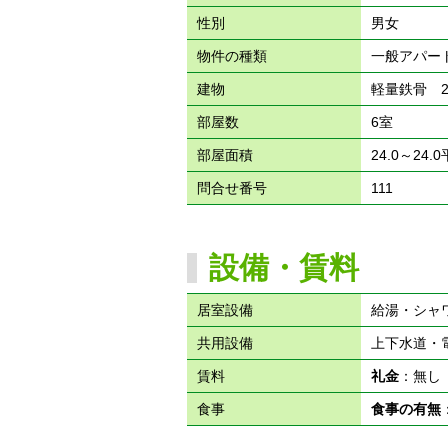
性別
男女
物件の種類
一般アパー
建物
軽量鉄骨 
部屋数
6室
部屋面積
24.0～24.
問合せ番号
111
設備・賃料
居室設備
給湯・シャ
共用設備
上下水道・
賃料
礼金
：無
食事
食事の有無