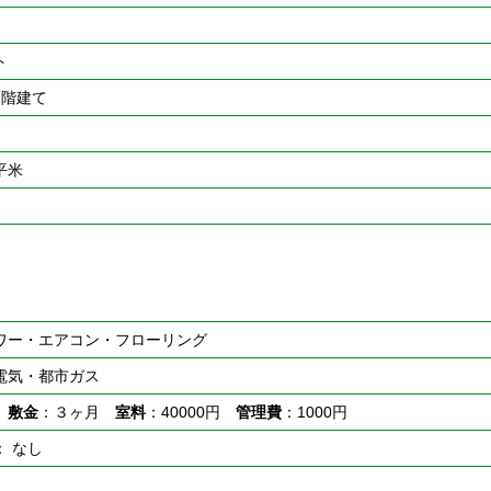
ト
2階建て
0平米
ワー・エアコン・フローリング
電気・都市ガス
し
敷金
：３ヶ月
室料
：40000円
管理費
：1000円
： なし