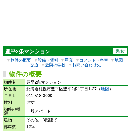
男女
豊平2条マンション
▼
物件の概要
▼
設備・賃料
▼
写真
▼
コメント・空室
▼
地図・
交通
▼
近隣の学校
▼
お問い合わせ先
物件の概要
物件名
豊平2条マンション
所在地
北海道札幌市豊平区豊平2条1丁目1-37（
地図
）
ＴＥＬ
011-518-3000
性別
男女
物件の種
一般アパート
類
建物
その他 3階建て
部屋数
12室