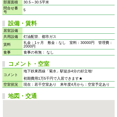
部屋面積
30.5～30.5平米
問合せ番
5
号
設備・賃料
居室設備
共用設備
灯油配管、都市ガス
礼金：1ヶ月 敷金：なし 室料：30000円 管理費：
賃料
2000円
食事
食事の有無： なし
コメント・空室
地下鉄東西線「菊水」駅徒歩4分の好立地!
コメント
初期費用1万5千円で入居できます★
空室状況
現在：若干空室あり 来年度4月から：空室予定あり
地図・交通