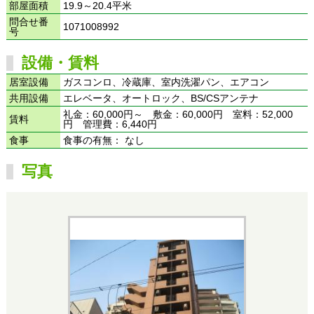
部屋面積
19.9～20.4平米
問合せ番
1071008992
号
設備・賃料
居室設備
ガスコンロ、冷蔵庫、室内洗濯パン、エアコン
共用設備
エレベータ、オートロック、BS/CSアンテナ
礼金：60,000円～ 敷金：60,000円 室料：52,000
賃料
円 管理費：6,440円
食事
食事の有無： なし
写真