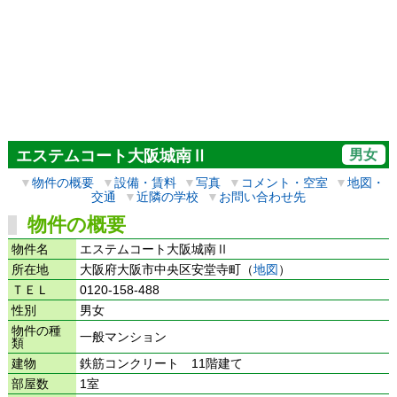
男女
エステムコート大阪城南Ⅱ
▼
物件の概要
▼
設備・賃料
▼
写真
▼
コメント・空室
▼
地図・
交通
▼
近隣の学校
▼
お問い合わせ先
物件の概要
物件名
エステムコート大阪城南Ⅱ
所在地
大阪府大阪市中央区安堂寺町（
地図
）
ＴＥＬ
0120-158-488
性別
男女
物件の種
一般マンション
類
建物
鉄筋コンクリート 11階建て
部屋数
1室