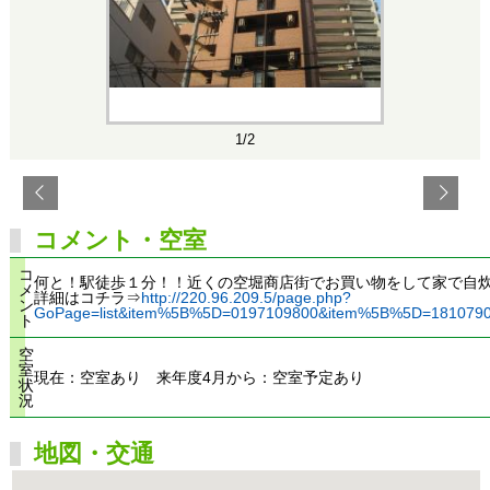
1/2
コメント・空室
コ
何と！駅徒歩１分！！近くの空堀商店街でお買い物をして家で自
メ
詳細はコチラ⇒
http://220.96.209.5/page.php?
ン
GoPage=list&item%5B%5D=0197109800&item%5B%5D=181079
ト
空
室
現在：空室あり 来年度4月から：空室予定あり
状
況
地図・交通