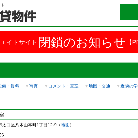
イト
閉鎖のお知らせ
ドエイトサイト
【P
設備・賃料
▼
写真
▼
コメント・空室
▼
地図・交通
▼
近隣の学
下宿
太白区八木山本町1丁目12-9（
地図
）
06