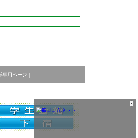
様専用ページ
｜