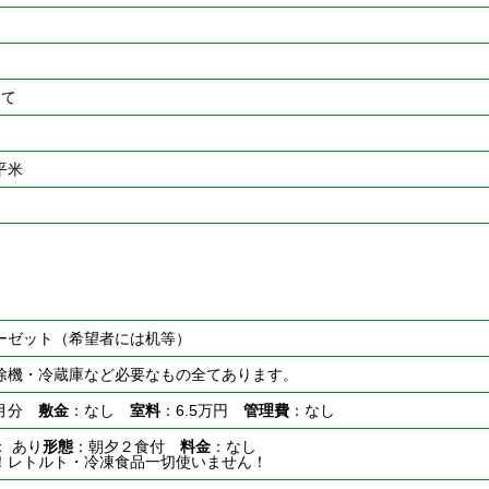
建て
2平米
ーゼット（希望者には机等）
除機・冷蔵庫など必要なもの全てあります。
ヶ月分
敷金
：なし
室料
：6.5万円
管理費
：なし
： あり
形態
：朝夕２食付
料金
：なし
！レトルト・冷凍食品一切使いません！