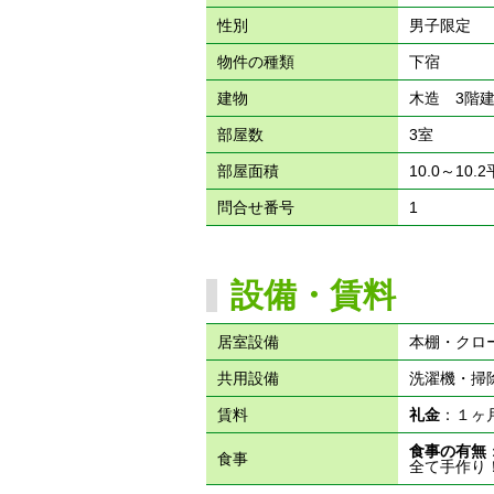
性別
男子限定
物件の種類
下宿
建物
木造 3階
部屋数
3室
部屋面積
10.0～10.
問合せ番号
1
設備・賃料
居室設備
本棚・クロ
共用設備
洗濯機・掃
賃料
礼金
：１
食事の有無
食事
全て手作り