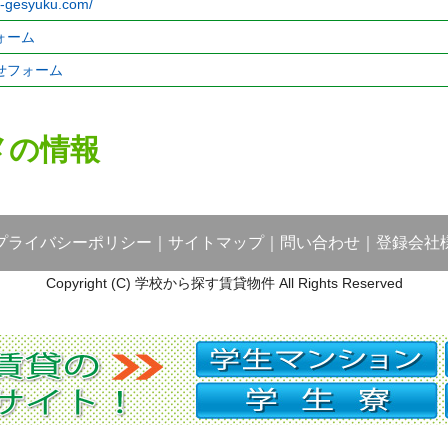
e-gesyuku.com/
ォーム
せフォーム
メの情報
プライバシーポリシー
｜
サイトマップ
｜
問い合わせ
｜
登録会社
Copyright (C) 学校から探す賃貸物件 All Rights Reserved