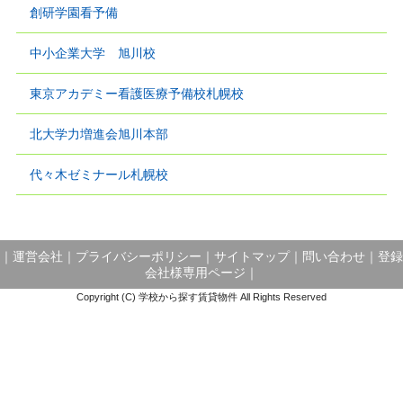
創研学園看予備
中小企業大学 旭川校
東京アカデミー看護医療予備校札幌校
北大学力増進会旭川本部
代々木ゼミナール札幌校
｜
運営会社
｜
プライバシーポリシー
｜
サイトマップ
｜
問い合わせ
｜
登録
会社様専用ページ
｜
Copyright (C) 学校から探す賃貸物件 All Rights Reserved