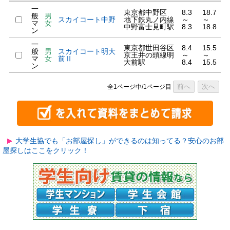
一
東京都中野区
8.3
18.7
般
男
スカイコート中野
地下鉄丸ノ内線
～
～
マ
女
中野富士見町駅
8.3
18.8
ン
一
東京都世田谷区
8.4
15.5
般
男
スカイコート明大
京王井の頭線明
～
～
マ
女
前Ⅱ
大前駅
8.4
15.5
ン
前へ
次へ
全1ページ中/1ページ目
大学生協でも「お部屋探し」ができるのは知ってる？安心のお部
屋探しはここをクリック！