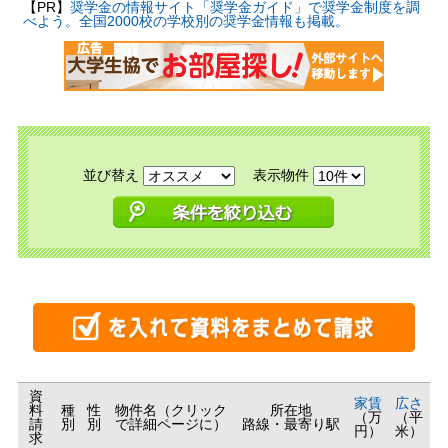
【PR】
奨学金の情報サイト「奨学金ガイド」で奨学金制度を調
べよう。全国2000校の学校別の奨学金情報も掲載。
並び替え
表示物件
資
家賃
広さ
料
種
性
物件名（クリック
所在地
（万
（平
請
別
別
で詳細ページに）
路線・最寄り駅
円）
米）
求