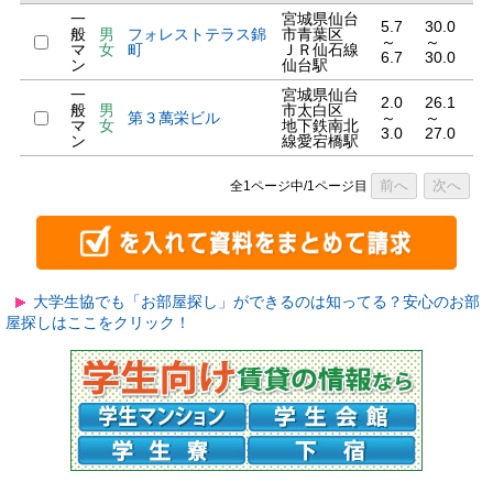
一
宮城県仙台
5.7
30.0
般
男
フォレストテラス錦
市青葉区
～
～
マ
女
町
ＪＲ仙石線
6.7
30.0
ン
仙台駅
一
宮城県仙台
2.0
26.1
般
男
市太白区
第３萬栄ビル
～
～
マ
女
地下鉄南北
3.0
27.0
ン
線愛宕橋駅
前へ
次へ
全1ページ中/1ページ目
大学生協でも「お部屋探し」ができるのは知ってる？安心のお部
屋探しはここをクリック！