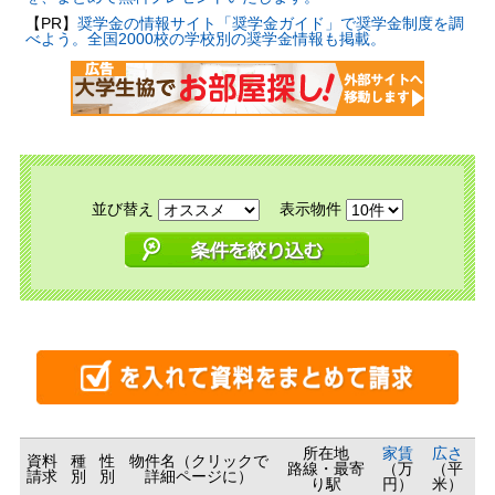
【PR】
奨学金の情報サイト「奨学金ガイド」で奨学金制度を調
べよう。全国2000校の学校別の奨学金情報も掲載。
並び替え
表示物件
所在地
家賃
広さ
資料
種
性
物件名（クリックで
路線・最寄
（万
（平
請求
別
別
詳細ページに）
り駅
円）
米）