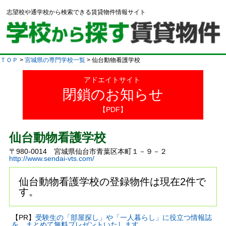
志望校や通学校から検索できる賃貸物件情報サイト
ＴＯＰ
>
宮城県の専門学校一覧
> 仙台動物看護学校
アドエイトサイト
閉鎖のお知らせ
【PDF】
仙台動物看護学校
〒980-0014 宮城県仙台市青葉区本町１－９－２
http://www.sendai-vts.com/
仙台動物看護学校の登録物件は現在2件で
す。
【PR】
受験生の「部屋探し」や「一人暮らし」に役立つ情報誌
を、まとめて無料プレゼントいたします。