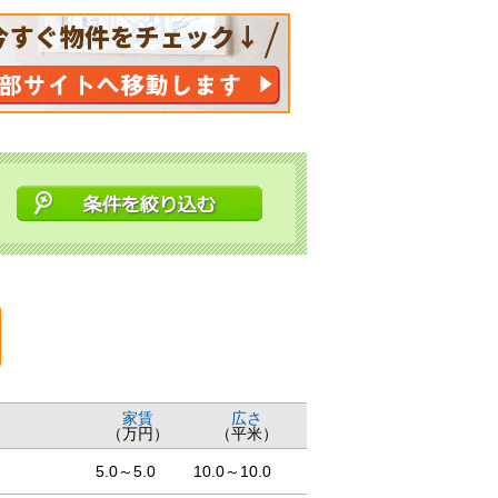
家賃
広さ
（万円）
（平米）
5.0～5.0
10.0～10.0