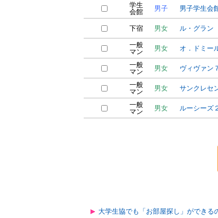
学生
男子
男子学生会
会館
下宿
男女
ル・グラン
一般
男女
オ．ドミー
マン
一般
男女
ヴィヴァン
マン
一般
男女
サンクレセ
マン
一般
男女
ルーシーズ
マン
大学生協でも「お部屋探し」ができる