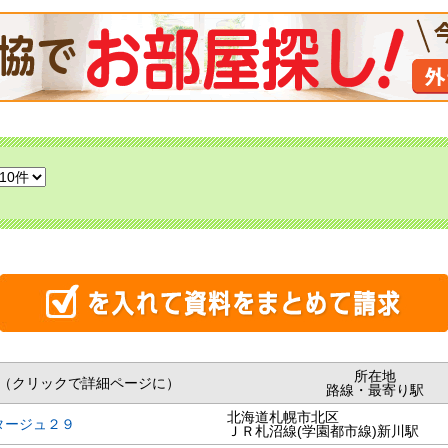
所在地
（クリックで詳細ページに）
路線・最寄り駅
北海道札幌市北区
タージュ２９
ＪＲ札沼線(学園都市線)新川駅