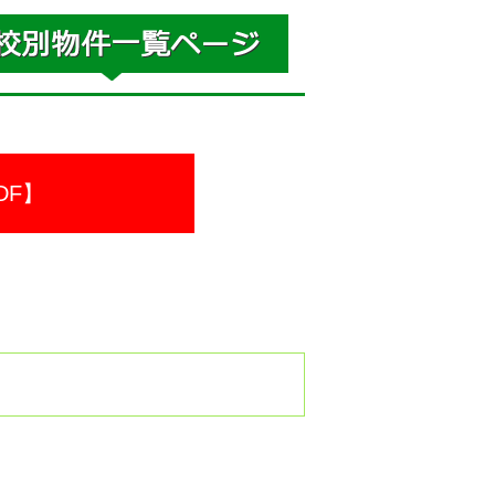
DF】
。