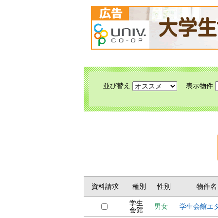
並び替え
表示物件
資料請求
種別
性別
物件名
学生
男女
学生会館エ
会館