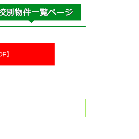
DF】
。