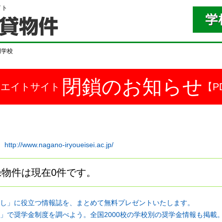
イト
門学校
閉鎖のお知らせ
ドエイトサイト
【P
２
http://www.nagano-iryoueisei.ac.jp/
物件は現在0件です。
し」に役立つ情報誌を、まとめて無料プレゼントいたします。
」で奨学金制度を調べよう。全国2000校の学校別の奨学金情報も掲載