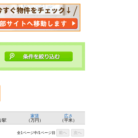
家賃
広さ
り駅
（万円）
（平米）
前へ
次へ
全1ページ中/1ページ目