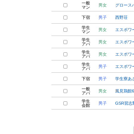
一般
男女
グロース
マン
下宿
男子
西野荘
学生
男女
エスポワ
マン
学生
男女
エスポワ
アパ
学生
男女
エスポワ
アパ
学生
男子
エスポワ
アパ
下宿
男子
学生寮あ
一般
男女
風見鶏館
アパ
学生
男子
GSR習志
会館