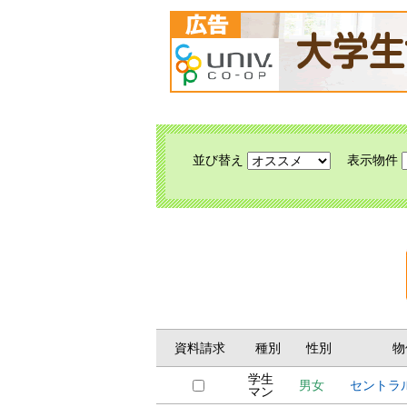
並び替え
表示物件
資料請求
種別
性別
物
学生
男女
セントラ
マン