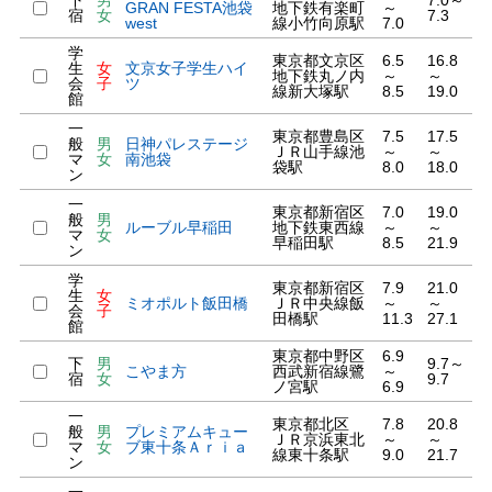
下
男
7.0～
GRAN FESTA池袋
地下鉄有楽町
～
宿
女
7.3
west
線小竹向原駅
7.0
学
東京都文京区
6.5
16.8
生
女
文京女子学生ハイ
地下鉄丸ノ内
～
～
会
子
ツ
線新大塚駅
8.5
19.0
館
一
東京都豊島区
7.5
17.5
般
男
日神パレステージ
ＪＲ山手線池
～
～
マ
女
南池袋
袋駅
8.0
18.0
ン
一
東京都新宿区
7.0
19.0
般
男
ルーブル早稲田
地下鉄東西線
～
～
マ
女
早稲田駅
8.5
21.9
ン
学
東京都新宿区
7.9
21.0
生
女
ミオポルト飯田橋
ＪＲ中央線飯
～
～
会
子
田橋駅
11.3
27.1
館
東京都中野区
6.9
下
男
9.7～
こやま方
西武新宿線鷺
～
宿
女
9.7
ノ宮駅
6.9
一
東京都北区
7.8
20.8
般
男
プレミアムキュー
ＪＲ京浜東北
～
～
マ
女
ブ東十条Ａｒｉａ
線東十条駅
9.0
21.7
ン