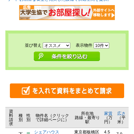
並び替え
表示物件
資
所在地
家賃
広さ
料
種
性
物件名（クリック
路線・最寄り
（万
（平
請
別
別
で詳細ページに）
駅
円）
米）
求
シェアハウス
東京都板橋区
4.5