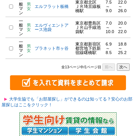
一
東京都北区
7.5
22.0
般
男
エルフラット板橋
ＪＲ埼京線板
～
～
マ
女
橋駅
9.0
26.0
ン
一
東京都豊島区
7.0
20.0
般
男
エルヴィエントア
ＪＲ山手線池
～
～
マ
女
ース池袋
袋駅
10.0
22.0
ン
一
東京都新宿区
6.9
18.8
般
男
プラネット市ヶ谷
都営地下鉄新
～
～
マ
女
宿線曙橋駅
8.5
25.2
ン
前へ
次へ
全13ページ中/1ページ目
大学生協でも「お部屋探し」ができるのは知ってる？安心のお部
屋探しはここをクリック！