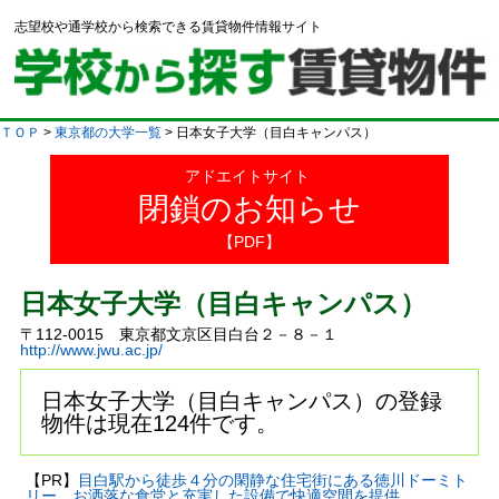
志望校や通学校から検索できる賃貸物件情報サイト
ＴＯＰ
>
東京都の大学一覧
> 日本女子大学（目白キャンパス）
アドエイトサイト
閉鎖のお知らせ
【PDF】
日本女子大学（目白キャンパス）
〒112-0015 東京都文京区目白台２－８－１
http://www.jwu.ac.jp/
日本女子大学（目白キャンパス）の登録
物件は現在124件です。
【PR】
目白駅から徒歩４分の閑静な住宅街にある徳川ドーミト
リー。お洒落な食堂と充実した設備で快適空間を提供。