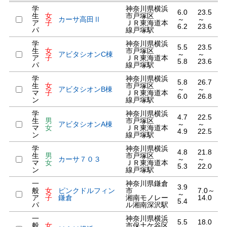
学
神奈川県横浜
6.0
23.5
生
女
市戸塚区
カーサ高田Ⅱ
～
～
ア
子
ＪＲ東海道本
6.2
23.6
パ
線戸塚駅
学
神奈川県横浜
5.5
23.5
生
女
市戸塚区
アビタシオンC棟
～
～
ア
子
ＪＲ東海道本
5.8
23.6
パ
線戸塚駅
学
神奈川県横浜
5.8
26.7
生
女
市戸塚区
アビタシオンB棟
～
～
マ
子
ＪＲ東海道本
6.0
26.8
ン
線戸塚駅
学
神奈川県横浜
4.7
22.5
生
男
市戸塚区
アビタシオンA棟
～
～
マ
女
ＪＲ東海道本
4.9
22.5
ン
線戸塚駅
学
神奈川県横浜
4.8
21.8
生
男
市戸塚区
カーサ７０３
～
～
マ
女
ＪＲ東海道本
5.3
22.0
ン
線戸塚駅
一
神奈川県鎌倉
3.9
般
女
ピンクドルフィン
市
7.0～
～
ア
子
鎌倉
湘南モノレー
14.0
5.4
パ
ル湘南深沢駅
一
神奈川県横浜
5.5
18.0
般
女
市保土ケ谷区