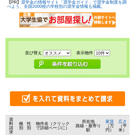
【PR】
奨学金の情報サイト「奨学金ガイド」で奨学金制度を調
べよう。全国2000校の学校別の奨学金情報も掲載。
並び替え
表示物件
資
所在地
家賃
広さ
料
種
性
物件名（クリック
路線・最寄り
（万
（平
請
別
別
で詳細ページに）
駅
円）
米）
求