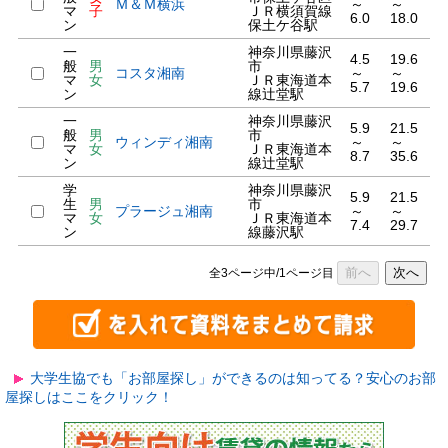
Ｍ＆Ｍ横浜
～
～
マ
子
ＪＲ横須賀線
6.0
18.0
ン
保土ケ谷駅
一
神奈川県藤沢
4.5
19.6
般
男
市
コスタ湘南
～
～
マ
女
ＪＲ東海道本
5.7
19.6
ン
線辻堂駅
一
神奈川県藤沢
5.9
21.5
般
男
市
ウィンディ湘南
～
～
マ
女
ＪＲ東海道本
8.7
35.6
ン
線辻堂駅
学
神奈川県藤沢
5.9
21.5
生
男
市
プラージュ湘南
～
～
マ
女
ＪＲ東海道本
7.4
29.7
ン
線藤沢駅
前へ
次へ
全3ページ中/1ページ目
大学生協でも「お部屋探し」ができるのは知ってる？安心のお部
屋探しはここをクリック！