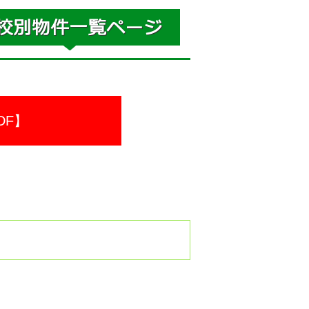
DF】
。