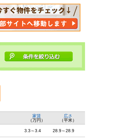
家賃
広さ
（万円）
（平米）
3.3～3.4
28.9～28.9