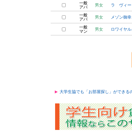
一般
男女
ラ ヴィー
アパ
一般
男女
メゾン御幸
アパ
一般
男女
ロワイヤル
マン
大学生協でも「お部屋探し」ができる