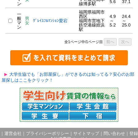
5.6
37.1
ン
線博多駅
福岡県福岡市
一
西区
4.9
24.4
般
男
ｸﾞﾚｲｽﾌﾙﾏﾝｼｮﾝ愛宕
福岡市営地下
～
～
マ
女
鉄空港線姪浜
5.2
25.0
ン
駅
前へ
次へ
全1ページ中/1ページ目
大学生協でも「お部屋探し」ができるのは知ってる？安心のお部
屋探しはここをクリック！
｜
運営会社
｜
プライバシーポリシー
｜
サイトマップ
｜
問い合わせ
｜
登録