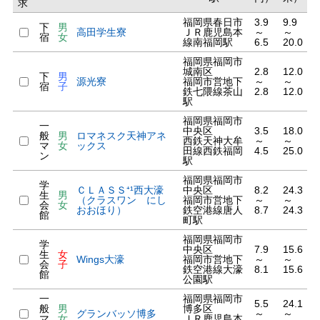
求
福岡県春日市
3.9
9.9
下
男
高田学生寮
ＪＲ鹿児島本
～
～
宿
女
線南福岡駅
6.5
20.0
福岡県福岡市
城南区
2.8
12.0
下
男
源光寮
福岡市営地下
～
～
宿
子
鉄七隈線茶山
2.8
12.0
駅
福岡県福岡市
一
中央区
3.5
18.0
般
男
ロマネスク天神アネ
西鉄天神大牟
～
～
マ
女
ックス
田線西鉄福岡
4.5
25.0
ン
駅
福岡県福岡市
学
ＣＬＡＳＳ⁺¹西大濠
中央区
8.2
24.3
生
男
（クラスワン にし
福岡市営地下
～
～
会
女
おおほり）
鉄空港線唐人
8.7
24.3
館
町駅
福岡県福岡市
学
中央区
7.9
15.6
生
女
Wings大濠
福岡市営地下
～
～
会
子
鉄空港線大濠
8.1
15.6
館
公園駅
一
福岡県福岡市
5.5
24.1
般
男
博多区
グランバッソ博多
～
～
マ
女
ＪＲ鹿児島本