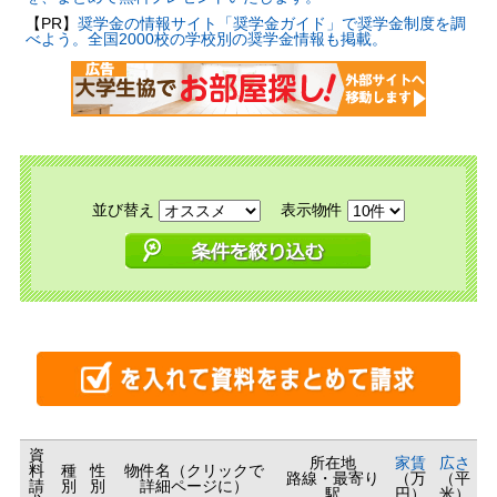
【PR】
奨学金の情報サイト「奨学金ガイド」で奨学金制度を調
べよう。全国2000校の学校別の奨学金情報も掲載。
並び替え
表示物件
資
所在地
家賃
広さ
料
種
性
物件名（クリックで
路線・最寄り
（万
（平
請
別
別
詳細ページに）
駅
円）
米）