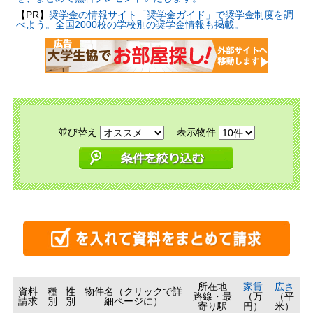
【PR】
奨学金の情報サイト「奨学金ガイド」で奨学金制度を調
べよう。全国2000校の学校別の奨学金情報も掲載。
並び替え
表示物件
所在地
家賃
広さ
資料
種
性
物件名（クリックで詳
路線・最
（万
（平
請求
別
別
細ページに）
寄り駅
円）
米）