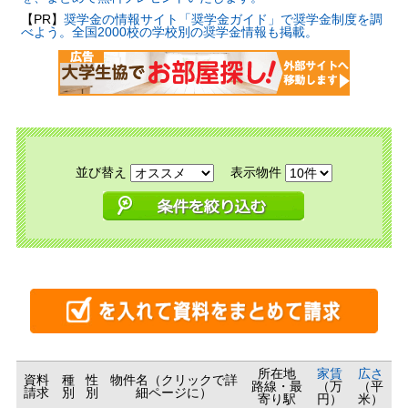
【PR】
奨学金の情報サイト「奨学金ガイド」で奨学金制度を調
べよう。全国2000校の学校別の奨学金情報も掲載。
並び替え
表示物件
所在地
家賃
広さ
資料
種
性
物件名（クリックで詳
路線・最
（万
（平
請求
別
別
細ページに）
寄り駅
円）
米）