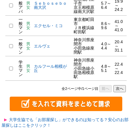
19.9
般
男
Ｓｅｂｏｓｅｂｏ
子市
5.7～
～
ア
女
南大沢
京王相模原
6.4
24.2
パ
線南大沢駅
一
東京都町田
41.0
般
男
市
8.6～
エクセル・ミコ
～
マ
女
ＪＲ横浜線
9.6
41.0
ン
町田駅
一
神奈川県座
20.4
般
男
間市
4.0～
エルヴェ
～
マ
女
小田急線座
4.4
31.1
ン
間駅
神奈川県座
学
間市
22.4
生
男
カルフール相模が
4.8～
小田急線小
～
マ
女
丘
5.1
田急相模原
22.4
ン
駅
前へ
次へ
全2ページ中/1ページ目
大学生協でも「お部屋探し」ができるのは知ってる？安心のお部
屋探しはここをクリック！