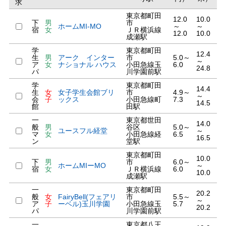
求
東京都町田
12.0
10.0
下
男
市
ホームMI-MO
～
～
宿
女
ＪＲ横浜線
12.0
10.0
成瀬駅
学
東京都町田
12.4
生
男
アーク インター
市
5.0～
～
ア
女
ナショナル ハウス
小田急線玉
6.0
24.8
パ
川学園前駅
学
東京都町田
14.4
生
女
女子学生会館ブリ
市
4.9～
～
会
子
ックス
小田急線町
7.3
14.5
館
田駅
一
東京都世田
14.0
般
男
谷区
5.0～
ユースフル経堂
～
マ
女
小田急線経
6.5
16.5
ン
堂駅
東京都町田
10.0
下
男
市
6.0～
ホームMIーMO
～
宿
女
ＪＲ横浜線
6.0
10.0
成瀬駅
一
東京都町田
20.2
般
女
FairyBell(フェアリ
市
5.5～
～
ア
子
ーベル)玉川学園
小田急線玉
5.7
20.2
パ
川学園前駅
一
東京都八王