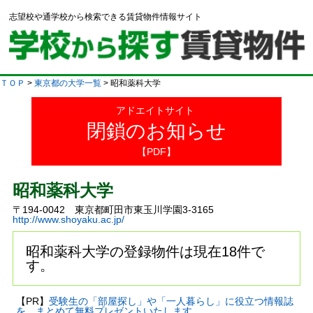
志望校や通学校から検索できる賃貸物件情報サイト
ＴＯＰ
>
東京都の大学一覧
> 昭和薬科大学
アドエイトサイト
閉鎖のお知らせ
【PDF】
昭和薬科大学
〒194-0042 東京都町田市東玉川学園3-3165
http://www.shoyaku.ac.jp/
昭和薬科大学の登録物件は現在18件で
す。
【PR】
受験生の「部屋探し」や「一人暮らし」に役立つ情報誌
を、まとめて無料プレゼントいたします。