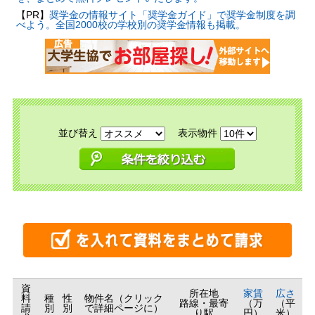
【PR】
奨学金の情報サイト「奨学金ガイド」で奨学金制度を調
べよう。全国2000校の学校別の奨学金情報も掲載。
並び替え
表示物件
資
所在地
家賃
広さ
料
種
性
物件名（クリック
路線・最寄
（万
（平
請
別
別
で詳細ページに）
り駅
円）
米）