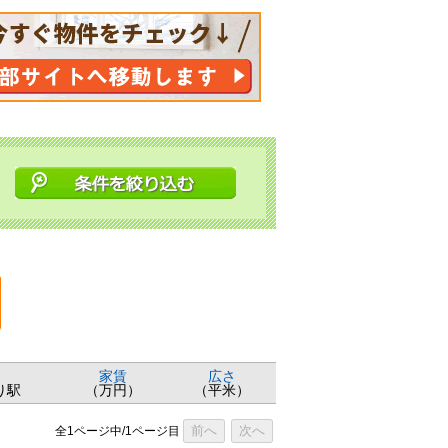
家賃
広さ
り駅
（万円）
（平米）
前へ
次へ
全1ページ中/1ページ目