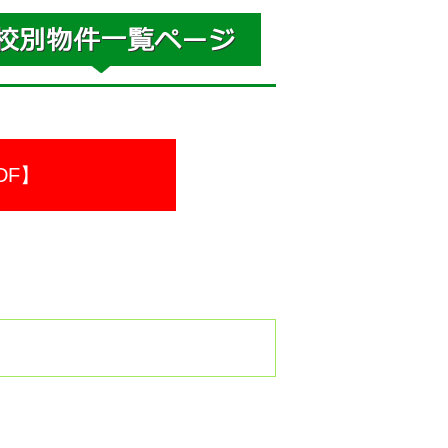
DF】
。