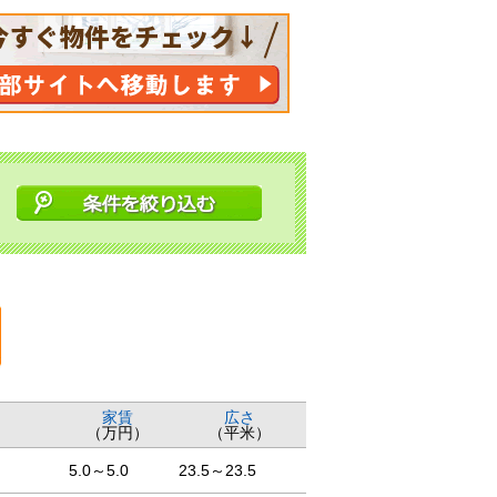
家賃
広さ
（万円）
（平米）
5.0～5.0
23.5～23.5