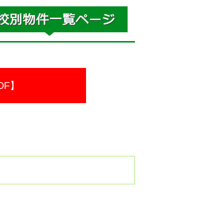
DF】
。