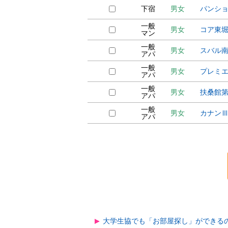
下宿
男女
パンシ
一般
男女
コア東
マン
一般
男女
スバル
アパ
一般
男女
プレミ
アパ
一般
男女
扶桑館
アパ
一般
男女
カナン
アパ
大学生協でも「お部屋探し」ができる