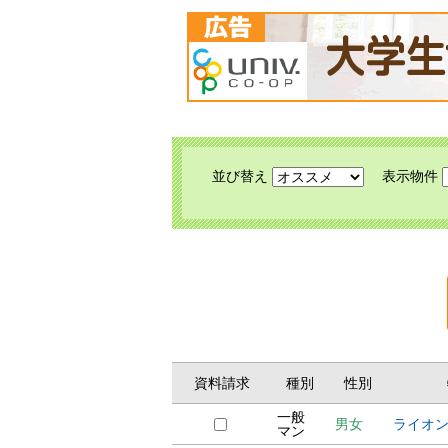
並び替え
表示物件
資料請求
種別
性別
一般
男女
ライオ
マン