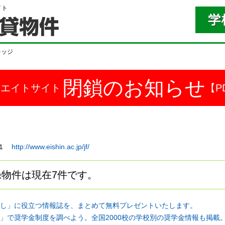
イト
レッジ
閉鎖のお知らせ
ドエイトサイト
【P
４１
http://www.eishin.ac.jp/jf/
物件は現在7件です。
し」に役立つ情報誌を、まとめて無料プレゼントいたします。
」で奨学金制度を調べよう。全国2000校の学校別の奨学金情報も掲載